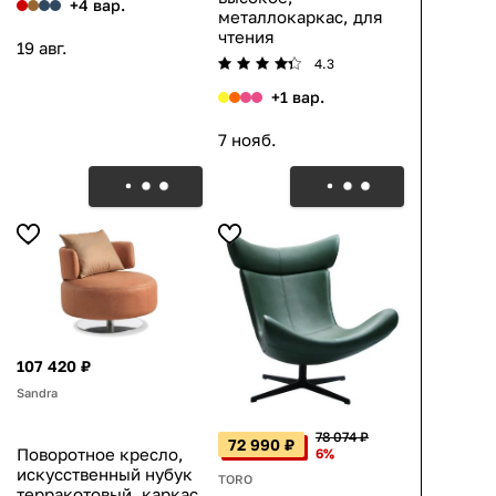
+4 вар.
металлокаркас, для
чтения
19 авг.
4.3
+1 вар.
7 нояб.
107 420 ₽
Sandra
78 074 ₽
72 990 ₽
Поворотное кресло,
6%
искусственный нубук
TORO
терракотовый, каркас