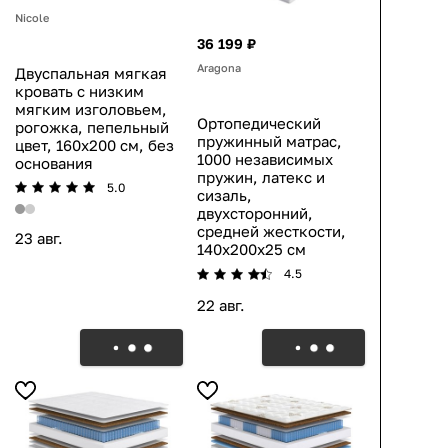
Nicole
36 199 ₽
Aragona
Двуспальная мягкая
кровать с низким
мягким изголовьем,
Ортопедический
рогожка, пепельный
пружинный матрас,
цвет, 160х200 см, без
1000 независимых
основания
пружин, латекс и
5.0
сизаль,
двухсторонний,
средней жесткости,
23 авг.
140x200x25 см
4.5
22 авг.