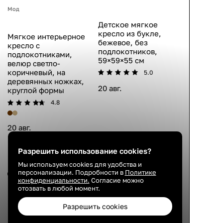
Мод
Детское мягкое
кресло из букле,
Мягкое интерьерное
бежевое, без
кресло с
подлокотников,
подлокотниками,
59×59×55 см
велюр светло-
коричневый, на
5.0
деревянных ножках,
20 авг.
круглой формы
4.8
20 авг.
Разрешить использование cookies?
Мы используем cookies для удобства и
персонализации. Подробности в
Политике
конфиденциальности.
Согласие можно
отозвать в любой момент.
Разрешить cookies