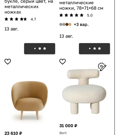
букле, серый цвет, на
металлические
металлических
ножки, 78×71×68 см
ножках
5.0
4.7
+3 вар.
13 авг.
13 авг.
31 000 ₽
23 610 ₽
Berti