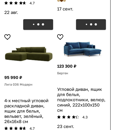
4.7
17 сент.
22 авг.
123 300 ₽
Берген
95 990 ₽
Лига 036 Модерн
Угловой диван, ящик
для белья,
подлокотники, велюр,
4-х местный угловой
синий, 222x100x150
раскладной диван,
см
ящик для белья,
вельвет, зелёный,
4.3
26x16x8 см
23 сент.
4.7