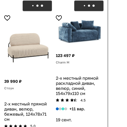
123 497 ₽
Charm М
2-х местный прямой
39 990 ₽
раскладной диван,
велюр, синий,
Стоун
154x79x110 см
4.5
2-х местный прямой
+11 вар.
диван, велюр,
бежевый, 124x78x71
см
19 сент.
5.0