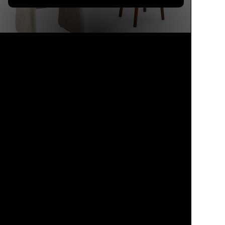
Продано
Каталог
Избранное
Cosiness
Профиль
Корзина
24 990 ₽
22 990 ₽
8%
Стул-кресло без
Naree
подлокотников,
белое, с высокой
Мягкое дизайнерское
спинкой, обивка
кресло без
букле, деревянные
подлокотников,
ножки, для чтения
велюр бежевый, на
ножках, 78×63×57 см
4.8
13 авг.