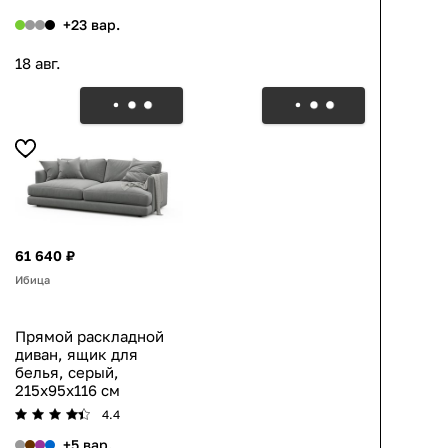
+23 вар.
18 авг.
61 640 ₽
Ибица
Прямой раскладной
диван, ящик для
белья, серый,
215x95x116 см
4.4
+5 вар.