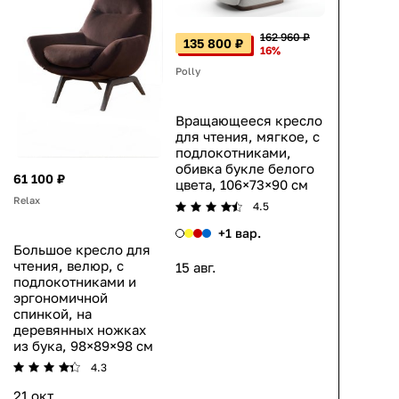
162 960 ₽
135 800 ₽
16%
Polly
Вращающееся кресло
для чтения, мягкое, с
подлокотниками,
обивка букле белого
61 100 ₽
цвета, 106×73×90 см
Relax
4.5
+1 вар.
Большое кресло для
чтения, велюр, с
15 авг.
подлокотниками и
эргономичной
спинкой, на
деревянных ножках
из бука, 98×89×98 см
4.3
21 окт.