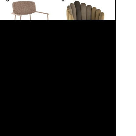
16 990 ₽
19 990 ₽
14 990 ₽
12 480 ₽
11%
37%
Doe
Камелия
Стул с
Стул с
подлокотниками,
подлокотниками,
букле, коричневый, с
велюр шоколадного
металлическими
цвета, металлический
бежевыми ножками,
каркас с черными
82×58×51.5 см
ножками, 84×49×62
см
4.8
4.7