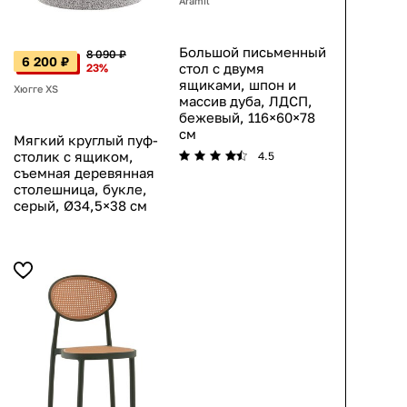
Aramil
Большой письменный
8 090 ₽
6 200 ₽
стол с двумя
23%
ящиками, шпон и
Хюгге XS
массив дуба, ЛДСП,
бежевый, 116×60×78
см
Мягкий круглый пуф-
столик с ящиком,
4.5
съемная деревянная
столешница, букле,
серый, Ø34,5×38 см