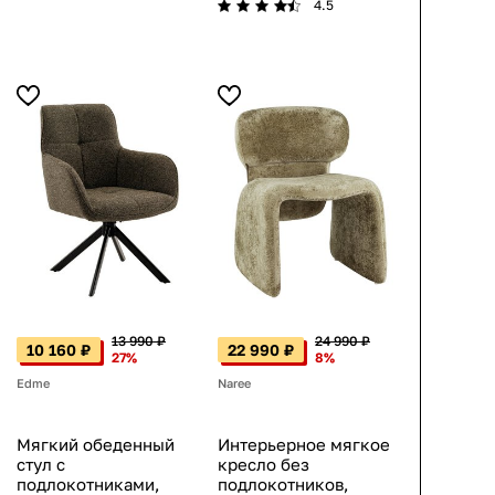
4.5
13 990 ₽
24 990 ₽
10 160 ₽
22 990 ₽
27%
8%
Edme
Naree
Мягкий обеденный
Интерьерное мягкое
стул с
кресло без
подлокотниками,
подлокотников,