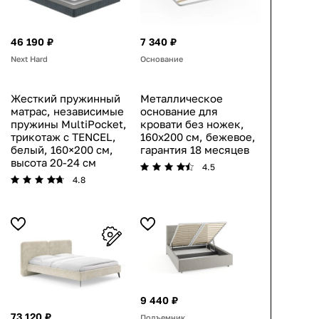
46 190 ₽
7 340 ₽
Next Hard
Основание
Жесткий пружинный
Металлическое
матрас, независимые
основание для
пружины MultiPocket,
кровати без ножек,
трикотаж с TENCEL,
160х200 см, бежевое,
белый, 160×200 см,
гарантия 18 месяцев
высота 20-24 см
4.5
4.8
9 440 ₽
73 120 ₽
Подъемник