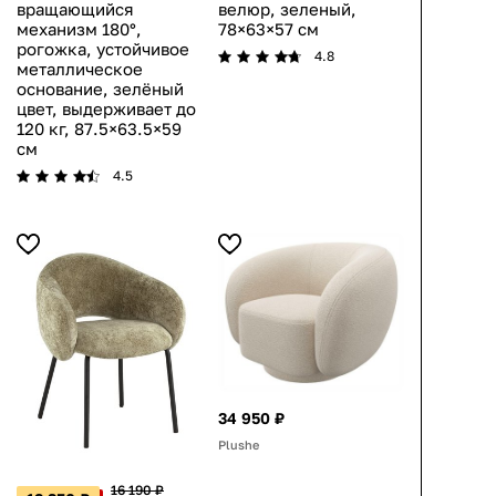
вращающийся
велюр, зеленый,
механизм 180°,
78×63×57 см
рогожка, устойчивое
4.8
металлическое
основание, зелёный
цвет, выдерживает до
120 кг, 87.5×63.5×59
см
4.5
34 950 ₽
Plushe
16 190 ₽