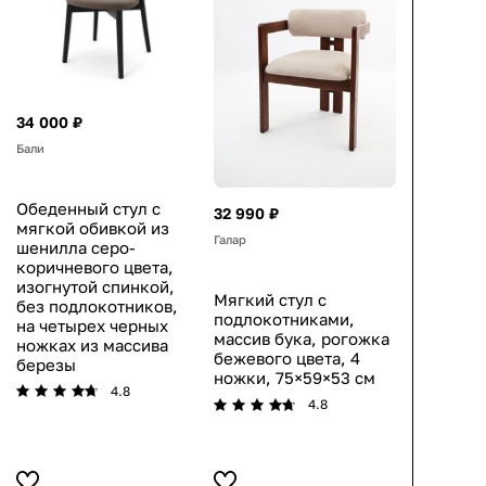
34 000 ₽
Бали
Обеденный стул с
32 990 ₽
мягкой обивкой из
Галар
шенилла серо-
коричневого цвета,
изогнутой спинкой,
Мягкий стул с
без подлокотников,
подлокотниками,
на четырех черных
массив бука, рогожка
ножках из массива
бежевого цвета, 4
березы
ножки, 75×59×53 см
4.8
4.8