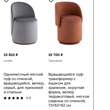
10 810 ₽
19 700 ₽
Loreen
Таунсвилл
Одноместный мягкий
Вращающийся пуф-
пуф со спинкой,
трансформер с
вращающийся, велюр,
ящиком для
серый, для прихожей
хранения, округлая
и спальни
форма, велюр
терракотовый, мягкое
5.0
сиденье со спинкой,
73×52×52 см