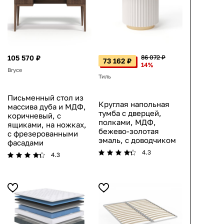
105 570 ₽
86 072 ₽
73 162 ₽
14%
Bryce
Тиль
Письменный стол из
Круглая напольная
массива дуба и МДФ,
тумба с дверцей,
коричневый, с
полками, МДФ,
ящиками, на ножках,
бежево-золотая
с фрезерованными
эмаль, с доводчиком
фасадами
4.3
4.3