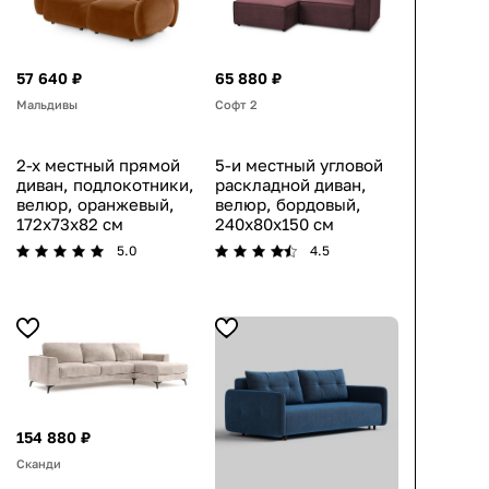
57 640 ₽
65 880 ₽
Мальдивы
Софт 2
2-х местный прямой
5-и местный угловой
диван, подлокотники,
раскладной диван,
велюр, оранжевый,
велюр, бордовый,
172x73x82 см
240x80x150 см
5.0
4.5
154 880 ₽
Сканди