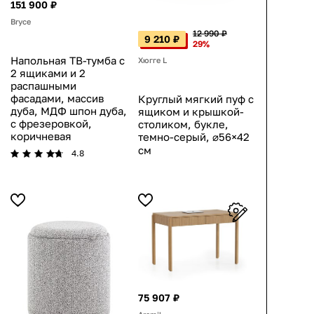
151 900 ₽
Bryce
12 990 ₽
9 210 ₽
29%
Напольная ТВ-тумба с
Хюгге L
2 ящиками и 2
распашными
фасадами, массив
Круглый мягкий пуф с
дуба, МДФ шпон дуба,
ящиком и крышкой-
с фрезеровкой,
столиком, букле,
коричневая
темно-серый, ⌀56×42
см
4.8
75 907 ₽