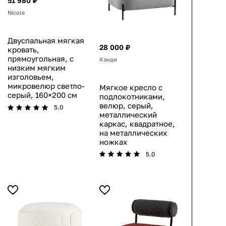
51 980 ₽
Nicole
Двуспальная мягкая
28 000 ₽
кровать,
прямоугольная, с
Кэнди
низким мягким
изголовьем,
микровелюр светло-
Мягкое кресло с
серый, 160×200 см
подлокотниками,
велюр, серый,
5.0
металлический
каркас, квадратное,
на металлических
ножках
5.0