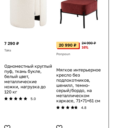
7 290 ₽
24 990 ₽
20 990 ₽
16%
Taks
Ponpoun
Одноместный круглый
Мягкое интерьерное
пуф, ткань букле,
кресло без
белый цвет,
подлокотников,
металлические
шенилл, темно-
ножки, нагрузка до
серый/бордо, на
120 кг
металлическом
5.0
каркасе, 71×71×61 см
4.8