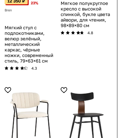
12 350 ₽
Мягкое полукруглое
23%
кресло с высокой
Bren
спинкой, букле цвета
айвори, для чтения,
98×89×80 см
Мягкий стул с
подлокотниками,
4.8
велюр зелёный,
металлический
каркас, чёрные
ножки, современный
стиль, 79×63×61 см
4.3