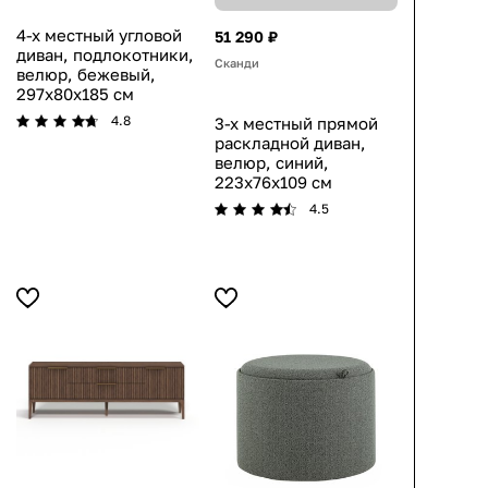
4-х местный угловой
51 290 ₽
диван, подлокотники,
Сканди
велюр, бежевый,
297x80x185 см
4.8
3-х местный прямой
раскладной диван,
велюр, синий,
223x76x109 см
4.5