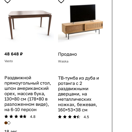
48 648 ₽
Продано
Vasto
Waska
Раздвижной
ТВ-тумба из дуба и
прямоугольный стол,
ротанга с 2
шпон американский
раздвижными
орех, массив бука,
дверцами, на
130×80 см (178×80 в
металлических
разложенном виде),
ножках, бежевая,
на 6-10 персон
160×53×38 см
4.8
4.5
18 авг.