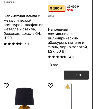
BANKER
19 490 ₽
9 160 ₽
53%
Кабинетная лампа с
Gela
металлической
арматурой, плафон из
металла и стекла,
Напольный
бежевая, цоколь G4,
светильник с
IP20
цилиндрическим
абажуром, металл и
4.6
ткань, черно-золотой,
E27, 60 Вт
4.8
18 авг.