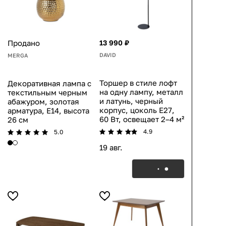
Продано
13 990 ₽
DAVID
MERGA
Торшер в стиле лофт
Декоративная лампа с
на одну лампу, металл
текстильным черным
и латунь, черный
абажуром, золотая
корпус, цоколь E27,
арматура, E14, высота
60 Вт, освещает 2–4 м²
26 см
4.9
5.0
19 авг.