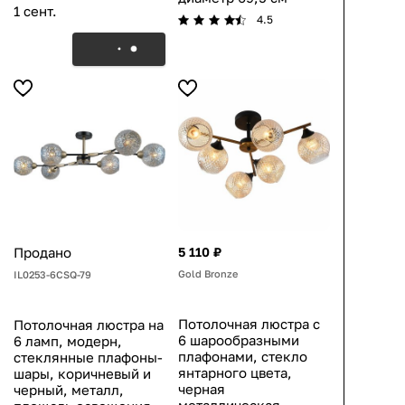
1 сент.
4.5
Продано
5 110 ₽
Gold Bronze
IL0253-6CSQ-79
Потолочная люстра с
Потолочная люстра на
6 шарообразными
6 ламп, модерн,
плафонами, стекло
стеклянные плафоны-
янтарного цвета,
шары, коричневый и
черная
черный, металл,
металлическая