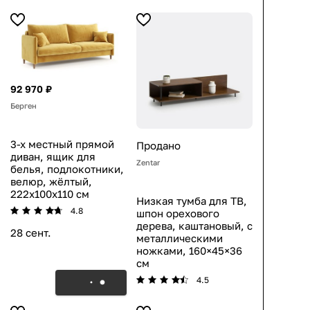
92 970 ₽
Берген
3-х местный прямой
Продано
диван, ящик для
Zentar
белья, подлокотники,
велюр, жёлтый,
222x100x110 см
Низкая тумба для ТВ,
4.8
шпон орехового
дерева, каштановый, с
28 сент.
металлическими
ножками, 160×45×36
см
4.5