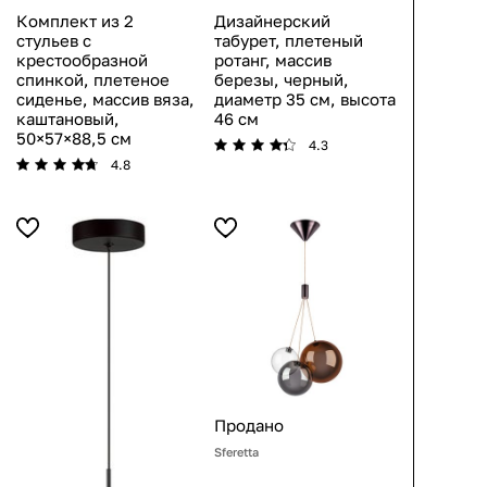
Комплект из 2
Дизайнерский
стульев с
табурет, плетеный
крестообразной
ротанг, массив
спинкой, плетеное
березы, черный,
сиденье, массив вяза,
диаметр 35 см, высота
каштановый,
46 см
50×57×88,5 см
4.3
4.8
Продано
Sferetta