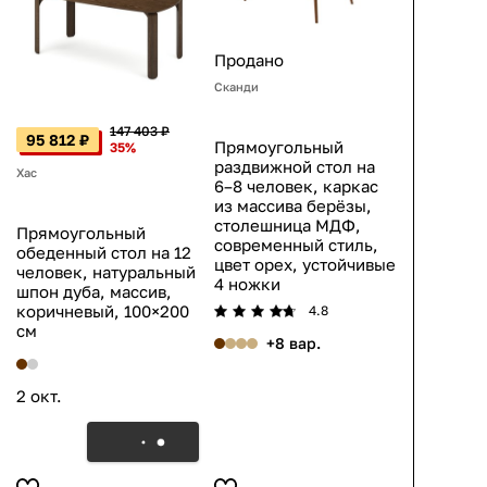
Продано
Сканди
147 403 ₽
95 812 ₽
Прямоугольный
35%
раздвижной стол на
Хас
6–8 человек, каркас
из массива берёзы,
столешница МДФ,
Прямоугольный
современный стиль,
обеденный стол на 12
цвет орех, устойчивые
человек, натуральный
4 ножки
шпон дуба, массив,
коричневый, 100×200
4.8
см
+8 вар.
2 окт.