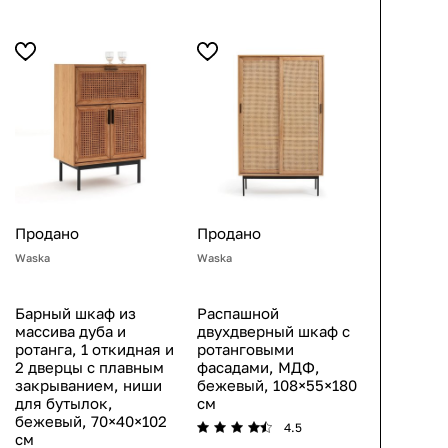
Продано
Продано
Waska
Waska
Барный шкаф из
Распашной
массива дуба и
двухдверный шкаф с
ротанга, 1 откидная и
ротанговыми
2 дверцы с плавным
фасадами, МДФ,
закрыванием, ниши
бежевый, 108×55×180
для бутылок,
см
бежевый, 70×40×102
4.5
см