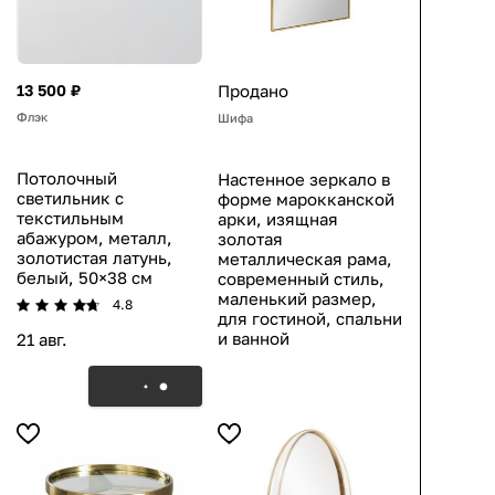
13 500 ₽
Продано
Флэк
Шифа
Потолочный
Настенное зеркало в
светильник с
форме марокканской
текстильным
арки, изящная
абажуром, металл,
золотая
золотистая латунь,
металлическая рама,
белый, 50×38 см
современный стиль,
маленький размер,
4.8
для гостиной, спальни
и ванной
21 авг.