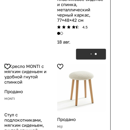
и спинка,
металлический
черный каркас,
77×48×42 см
4.5
18 авг.
Продано
MONTI
Стул с
Продано
подлокотниками,
мягким сиденьем,
Miji