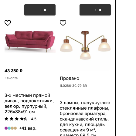
43 350 ₽
Продано
Favorite
IL0286-3C-79 BR
3-х местный прямой
диван, подлокотники,
3 лампы, полукруглые
велюр, пурпурный,
стеклянные плафоны,
226x88x91 см
бронзовая арматура,
скандинавский стиль,
4.5
для кухни, площадь
+41 вар.
освещения 9 м²,
диаметр 69,5 см