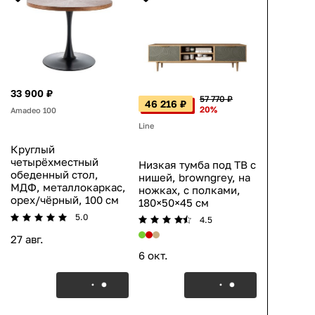
33 900 ₽
57 770 ₽
46 216 ₽
20%
Amadeo 100
Line
Круглый
четырёхместный
Низкая тумба под ТВ с
обеденный стол,
нишей, browngrey, на
МДФ, металлокаркас,
ножках, с полками,
орех/чёрный, 100 см
180×50×45 см
5.0
4.5
27 авг.
6 окт.