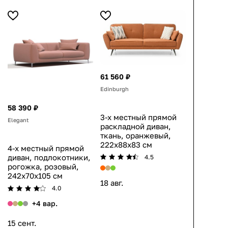
61 560 ₽
Edinburgh
58 390 ₽
3-х местный прямой
Elegant
раскладной диван,
ткань, оранжевый,
222x88x83 см
4-х местный прямой
диван, подлокотники,
4.5
рогожка, розовый,
242x70x105 см
18 авг.
4.0
+4 вар.
15 сент.