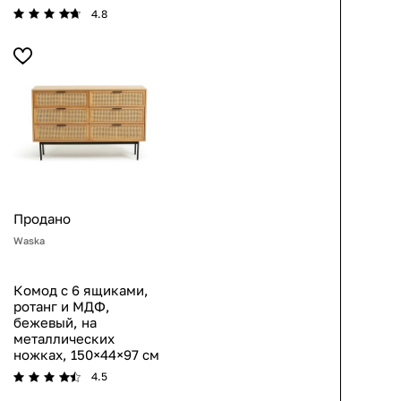
4.8
Продано
Waska
Комод с 6 ящиками,
ротанг и МДФ,
бежевый, на
металлических
ножках, 150×44×97 см
4.5