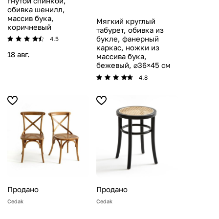
гнутой спинкой,
обивка шенилл,
массив бука,
Мягкий круглый
коричневый
табурет, обивка из
букле, фанерный
4.5
каркас, ножки из
18 авг.
массива бука,
бежевый, ⌀36×45 см
4.8
Продано
Продано
Cedak
Cedak