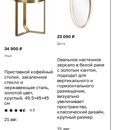
23 000 ₽
Дита
34 900 ₽
Ульм
Овальное настенное
зеркало в белой раме
с золотым кантом,
Приставной кофейный
подходит для
столик, закаленное
вертикального и
стекло и
горизонтального
нержавеющая сталь,
размещения,
золотой цвет,
визуально
круглый, 49.5×45×45
увеличивает
см
пространство,
4.5
классический дизайн,
крупный размер
21 авг.
21 авг.