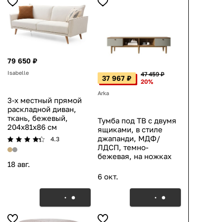
79 650 ₽
Isabelle
47 459 ₽
37 967 ₽
20%
Arka
3-х местный прямой
раскладной диван,
ткань, бежевый,
Тумба под ТВ с двумя
204x81x86 см
ящиками, в стиле
джапанди, МДФ/
4.3
ЛДСП, темно-
бежевая, на ножках
18 авг.
6 окт.