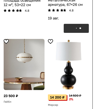
площадь освещения
арматура, 67×26 см
12 м², 53×22 см
4.8
4.8
19 авг.
23 500 ₽
14 500 ₽
14 200 ₽
2%
Гейбл
Мерсер