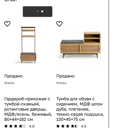
Продано
Продано
Waska
Waska
Гардероб-прихожая с
Тумба для обуви с
тумбой-скамьей,
сидением, МДФ шпон
ротанговые дверцы,
дуба, плетение,
МДФ/ясень, бежевый,
темно-серая подушка,
80×44×182 см
130×45×75 см
4.0
4.5