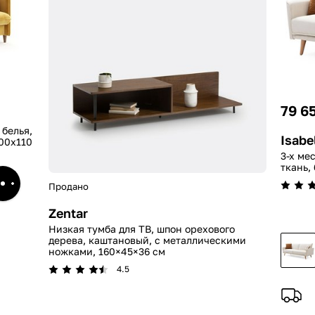
79 6
 белья,
Isabe
00x110
3-х ме
ткань,
Продано
Zentar
Низкая тумба для ТВ, шпон орехового
дерева, каштановый, с металлическими
ножками, 160×45×36 см
4.5