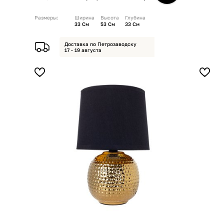
Размеры:
Ширина
Высота
Глубина
33 См
53 См
33 См
Доставка по Петрозаводску
17 - 19 августа