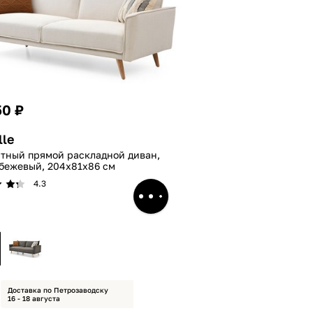
50 ₽
lle
стный прямой раскладной диван,
 бежевый, 204x81x86 см
4.3
Доставка по Петрозаводску
16 - 18 августа