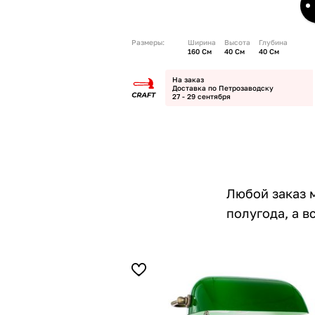
Размеры:
Ширина
Высота
Глубина
160 См
40 См
40 См
На заказ
Доставка по Петрозаводску
27 - 29 сентября
Любой заказ 
полугода, а 