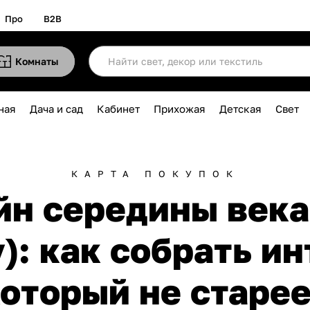
Про
B2B
Комнаты
ная
Дача и сад
Кабинет
Прихожая
Детская
Свет
КАРТА ПОКУПОК
йн середины века 
y): как собрать ин
оторый не старе