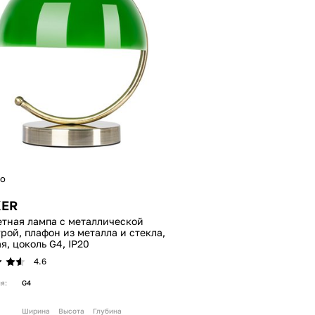
о
KER
тная лампа с металлической
рой, плафон из металла и стекла,
я, цоколь G4, IP20
4.6
я:
G4
Ширина
Высота
Глубина