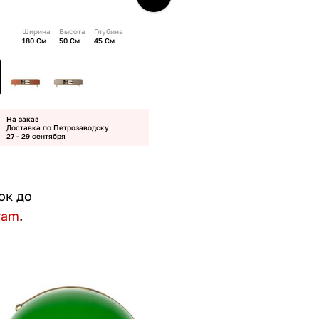
Ширина
Высота
Глубина
180 См
50 См
45 См
На заказ
Доставка по Петрозаводску
27 - 29 сентября
ок до
ram
.