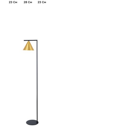
23 См
28 См
23 См