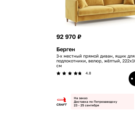
92 970 ₽
Берген
3-х местный прямой диван, ящик для
подлокотники, велюр, жёлтый, 222x1
см
4.8
На заказ
Доставка по Петрозаводску
23 - 25 сентября