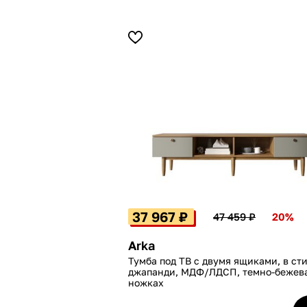
37 967 ₽
47 459 ₽
20%
Arka
Тумба под ТВ с двумя ящиками, в ст
джапанди, МДФ/ЛДСП, темно-бежева
ножках