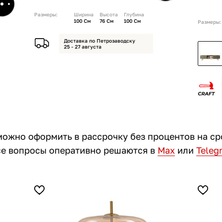
Размеры:
Ширина
Высота
Глубина
100 См
76 См
100 См
Размеры:
Доставка по Петрозаводску
25 - 27 августа
можно оформить в рассрочку без процентов на ср
все вопросы оперативно решаются в
Max
или
Teleg