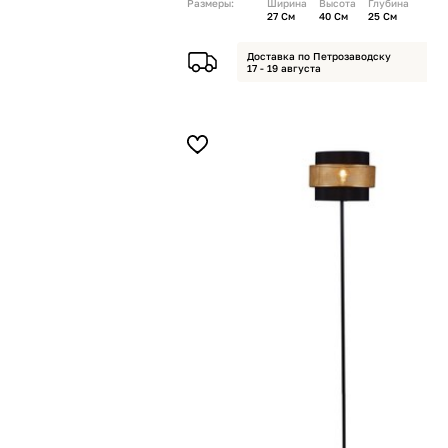
Размеры:
Ширина
Высота
Глубина
27 См
40 См
25 См
Доставка по Петрозаводску
17 - 19 августа