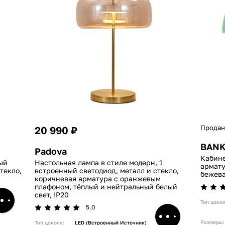
Продан
20 990 ₽
BAN
Padova
Кабине
ый
Настольная лампа в стиле модерн, 1
армату
текло,
встроенный светодиод, металл и стекло,
бежева
коричневая арматура с оранжевым
плафоном, тёплый и нейтральный белый
свет, IP20
Тип цокол
5.0
Размеры:
Тип цоколя:
LED (встроенный Источник)