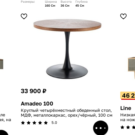
Размеры:
Ширина
Высота
Глубина
160 См
36 См
45 См
33 900 ₽
46 2
Amadeo 100
Line
Круглый четырёхместный обеденный стол,
иле
Низкая
МДФ, металлокаркас, орех/чёрный, 100 см
я, на
на нож
5.0