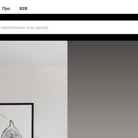
Про
B2B