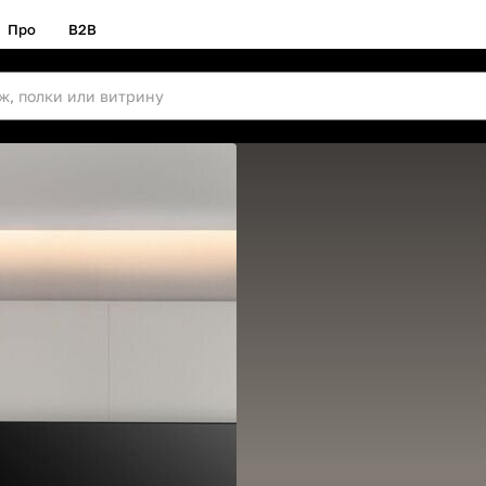
Про
B2B