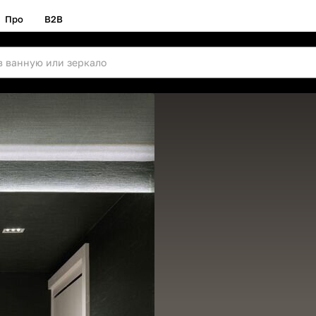
Про
B2B