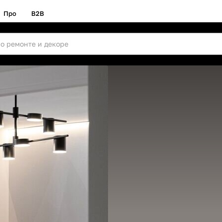
Про
B2B