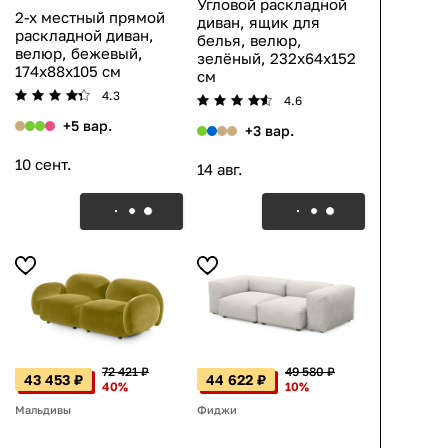
Угловой раскладной
2-х местный прямой
диван, ящик для
раскладной диван,
белья, велюр,
велюр, бежевый,
зелёный, 232x64x152
174x88x105 см
см
4.3
4.6
+5 вар.
+3 вар.
10 сент.
14 авг.
72 421 ₽
49 580 ₽
43 453 ₽
44 622 ₽
40%
10%
Мальдивы
Фиджи