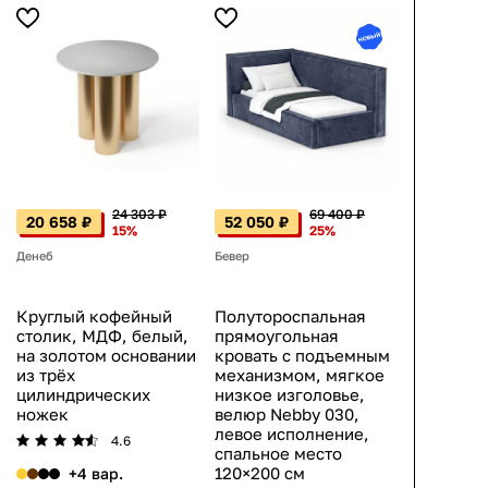
24 303 ₽
69 400 ₽
20 658 ₽
52 050 ₽
15%
25%
Денеб
Бевер
Круглый кофейный
Полутороспальная
столик, МДФ, белый,
прямоугольная
на золотом основании
кровать с подъемным
из трёх
механизмом, мягкое
цилиндрических
низкое изголовье,
ножек
велюр Nebby 030,
левое исполнение,
4.6
спальное место
120×200 см
+4 вар.