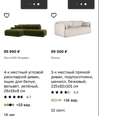
95 990 ₽
99 000 ₽
Лига 036 Модерн
Parma
4-х местный угловой
3-х местный прямой
раскладной диван,
диван, подлокотники,
ящик для белья,
шенилл, бежевый,
вельвет, зелёный,
215x82x101 см
26x16x8 см
4.3
4.7
+16 вар.
+23 вар.
13 сент.
18 авг.