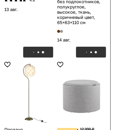
4.8
без подлокотников,
полукруглое,
13 авг.
высокое, ткань,
коричневый цвет,
65×63×110 см
14 авг.
Продано
12 990 ₽