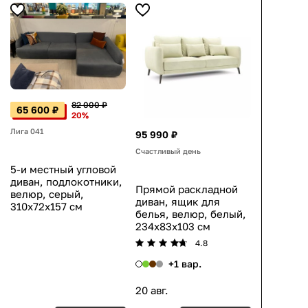
82 000 ₽
65 600 ₽
20%
Лига 041
95 990 ₽
Счастливый день
5-и местный угловой
диван, подлокотники,
Прямой раскладной
велюр, серый,
диван, ящик для
310x72x157 см
белья, велюр, белый,
234x83x103 см
4.8
+1 вар.
20 авг.