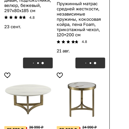
Пружинный матрас
велюр, бежевый,
средней жесткости,
297x80x185 см
независимые
4.8
пружины, кокосовая
койра, пена Foam,
23 сент.
трикотажный чехол,
120×200 см
4.8
21 авг.
36 990 ₽
24 990 ₽