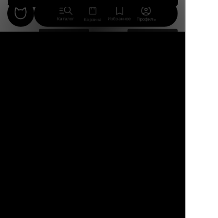
13 авг.
15 авг.
Каталог
Избранное
Профиль
Корзина
3 290 ₽
7 640 ₽
FUNNY BEAR
Ringo
Настольная фигурка-
Настольный
медведь, авторский
светильник в стиле
дизайн, оранжевый
лофт, с матовым
цвет, бренд
стеклянным