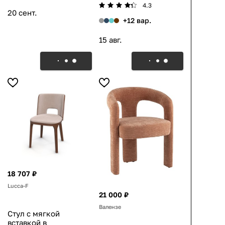
4.3
20 сент.
+12 вар.
15 авг.
18 707 ₽
Lucca-F
21 000 ₽
Валензе
Стул с мягкой
вставкой в