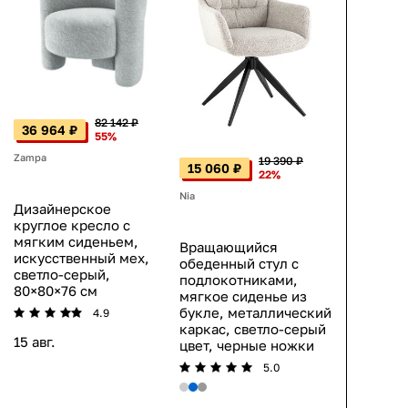
82 142 ₽
36 964 ₽
55%
Zampa
19 390 ₽
15 060 ₽
22%
Nia
Дизайнерское
круглое кресло с
мягким сиденьем,
Вращающийся
искусственный мех,
обеденный стул с
светло-серый,
подлокотниками,
80×80×76 см
мягкое сиденье из
букле, металлический
4.9
каркас, светло-серый
15 авг.
цвет, черные ножки
5.0