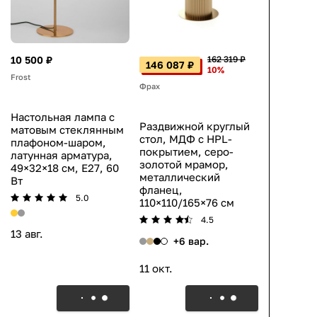
10 500 ₽
162 319 ₽
146 087 ₽
10%
Frost
Фрах
Настольная лампа с
Раздвижной круглый
матовым стеклянным
стол, МДФ с HPL-
плафоном-шаром,
покрытием, серо-
латунная арматура,
золотой мрамор,
49×32×18 см, E27, 60
металлический
Вт
фланец,
5.0
110×110/165×76 см
4.5
13 авг.
+6 вар.
11 окт.