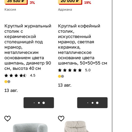
35 530 ₽
20 000 ₽
3%
19%
Кассия
Адриана
Круглый журнальный
Круглый кофейный
столик с
столик,
керамической
искусственный
столешницей под
мрамор, светлая
мрамор,
керамика,
металлическим
металлическое
основанием цвета
основание цвета
шампань, диаметр 90
шампань, 50×50×55 см
см, высота 40 см
5.0
4.5
13 авг.
13 авг.