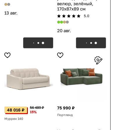
велюр, зелёный,
170x87x89 см
13 авг.
5.0
20 авг.
56 489 ₽
75 990 ₽
48 016 ₽
15%
Портленд
Муррен 140