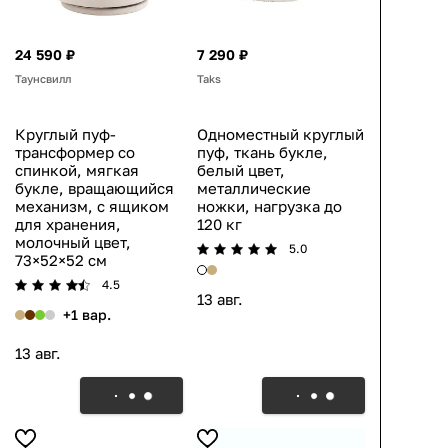
24 590 ₽
7 290 ₽
Таунсвилл
Taks
Круглый пуф-
Одноместный круглый
трансформер со
пуф, ткань букле,
спинкой, мягкая
белый цвет,
букле, вращающийся
металлические
механизм, с ящиком
ножки, нагрузка до
для хранения,
120 кг
молочный цвет,
5.0
73×52×52 см
4.5
13 авг.
+1 вар.
13 авг.