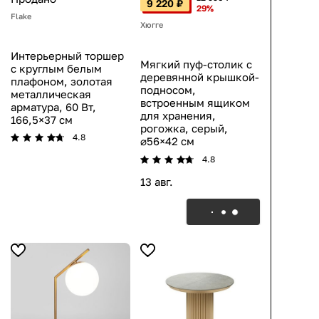
9 220 ₽
29%
Flake
Хюгге
Интерьерный торшер
Мягкий пуф-столик с
с круглым белым
деревянной крышкой-
плафоном, золотая
подносом,
металлическая
встроенным ящиком
арматура, 60 Вт,
для хранения,
166,5×37 см
рогожка, серый,
4.8
⌀56×42 см
4.8
13 авг.