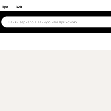
Про
B2B