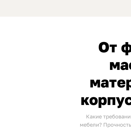
От 
ма
мате
корпу
Какие требовани
мебели? Прочность