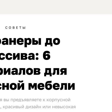
СОВЕТЫ
фанеры до
ссива: 6
риалов для
сной мебели
я вы предъявляете к корпусной
, красивый дизайн или невысокая