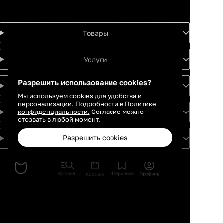
Товары
Услуги
Разрешить использование cookies?
Идеи
Мы используем cookies для удобства и
персонализации. Подробности в
Политике
конфиденциальности.
Согласие можно
О проекте
отозвать в любой момент.
Разрешить cookies
Для партнеров
Москва
Санкт-
Петербург
Каталог
Избранное
Профиль
Корзина
Екатеринбург
Краснодар
Новосибирск
Казань