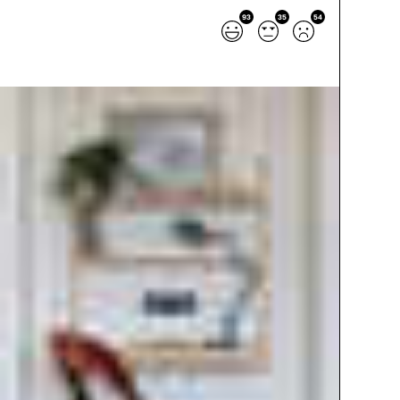
93
35
54