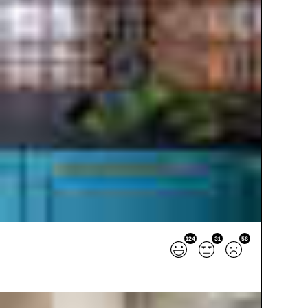
124
31
56