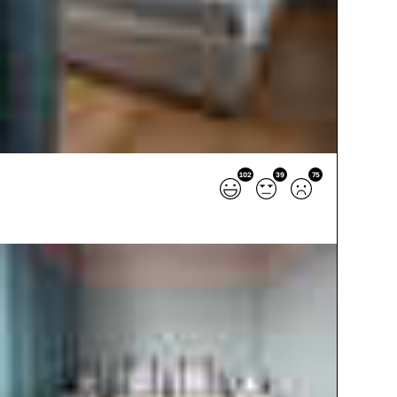
102
39
75