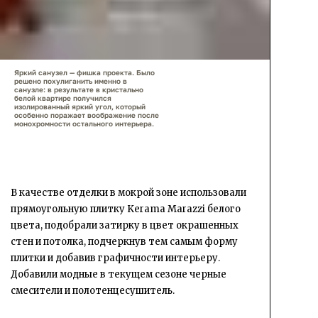
Яркий санузел — фишка проекта. Было
решено похулиганить именно в
санузле: в результате в кристально
белой квартире получился
изолированный яркий угол, который
особенно поражает воображение после
монохромности остального интерьера.
В качестве отделки в мокрой зоне использовали
прямоугольную плитку Kerama Marazzi белого
цвета, подобрали затирку в цвет окрашенных
стен и потолка, подчеркнув тем самым форму
плитки и добавив графичности интерьеру.
Добавили модные в текущем сезоне черные
смесители и полотенцесушитель.