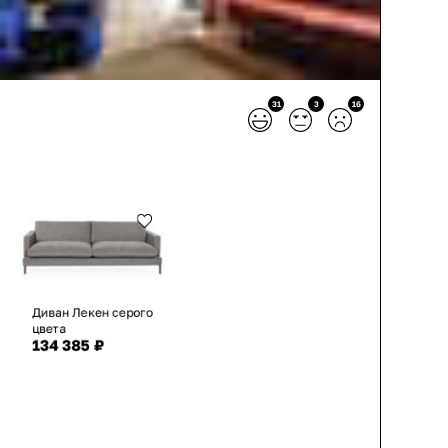
31
3
16
Диван Лекен серого
цвета
134 385 ₽