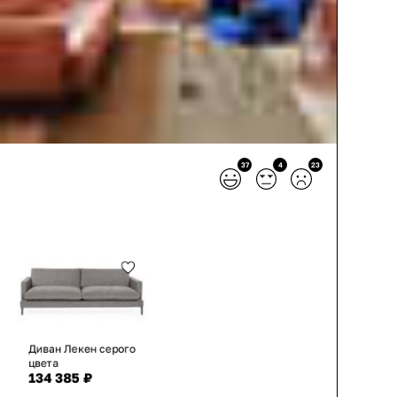
37
4
23
Диван Лекен серого
цвета
134 385 ₽