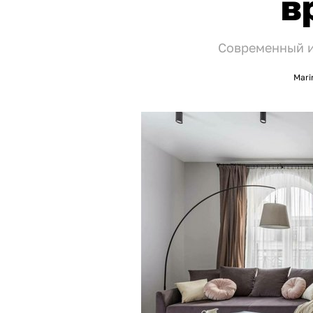
в
Современный и
Mari