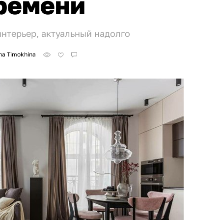
ремени
нтерьер, актуальный надолго
na Timokhina