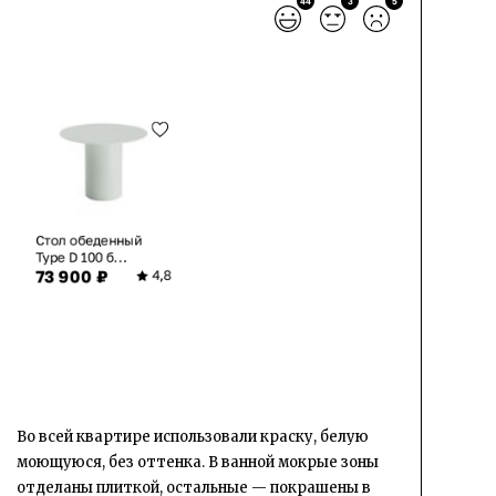
44
3
5
Стол обеденный
Type D 100 б...
73 900 ₽
4,8
Во всей квартире использовали краску, белую
моющуюся, без оттенка. В ванной мокрые зоны
отделаны плиткой, остальные — покрашены в