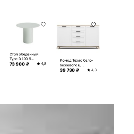
Стол обеденный
Type D 100 б...
Комод Техас бело-
73 900 ₽
4,8
бежевого ц...
39 730 ₽
4,3