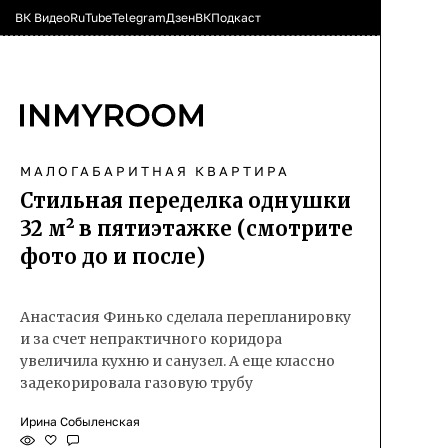
ВК Видео
RuTube
Telegram
Дзен
ВК
Подкаст
МАЛОГАБАРИТНАЯ КВАРТИРА
Стильная переделка однушки
32 м² в пятиэтажке (смотрите
фото до и после)
Анастасия Финько сделала перепланировку
и за счет непрактичного коридора
увеличила кухню и санузел. А еще классно
задекорировала газовую трубу
Ирина Собыленская