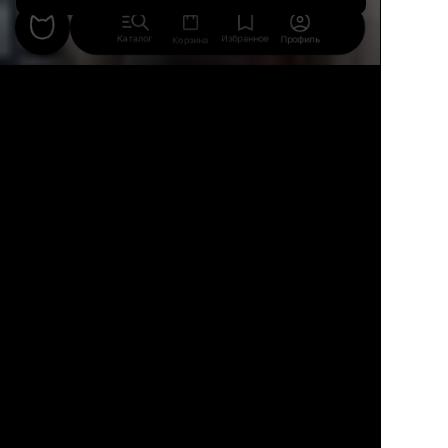
Каталог
Избранное
Профиль
Корзина
29
8
10
«Очень люблю рабочий стол из шпона.
Он как раз под цвет пола, тактильный,
натуральный, с закругленными углами,
шириной 120 сантиметров — это очень
комфортно для работы, так как на
столе помещаются лампа, монитор,
ноутбук. Прикроватный столик из
переработанного пластика — также
любимое приобретение. Экологичный,
дизайнерский и не портится от горячих
напитков», — рассказывает Анастасия
Финько.