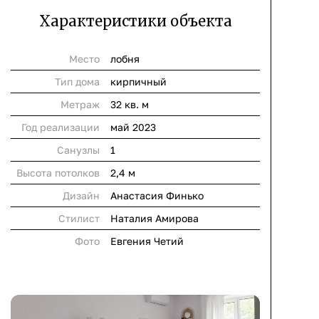
Характеристики объекта
Место
лобня
Тип дома
кирпичный
Метраж
32 кв. м
Год реализации
май 2023
Cанузлы
1
Высота потолков
2,4 м
Дизайн
Анастасия Финько
Стилист
Наталия Амирова
Фото
Евгения Четий