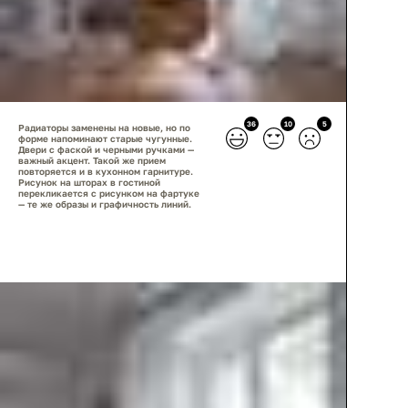
36
10
5
Радиаторы заменены на новые, но по
форме напоминают старые чугунные.
Двери с фаской и черными ручками —
важный акцент. Такой же прием
повторяется и в кухонном гарнитуре.
Рисунок на шторах в гостиной
перекликается с рисунком на фартуке
— те же образы и графичность линий.