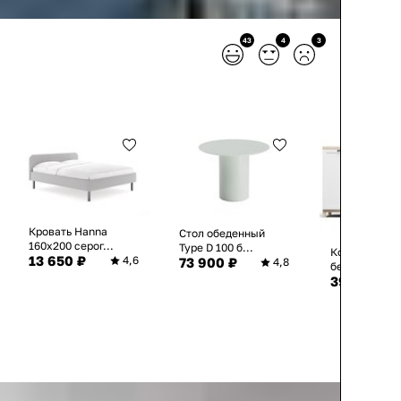
43
4
3
Кровать Hanna
Стол обеденный
160х200 серог...
Type D 100 б...
Комод Техас 
13 650 ₽
4,6
73 900 ₽
4,8
бежевого ц..
39 730 ₽