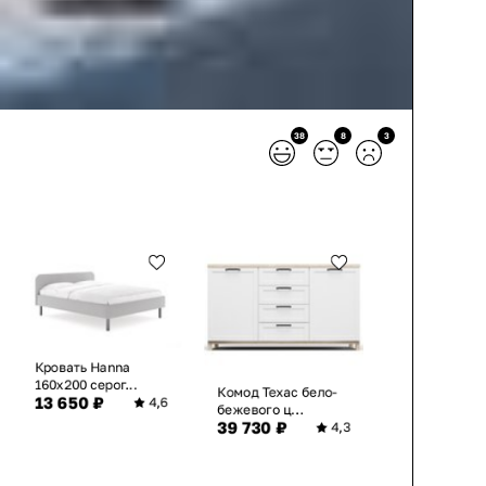
38
8
3
Кровать Hanna
160х200 серог...
Комод Техас бело-
13 650 ₽
4,6
бежевого ц...
39 730 ₽
4,3