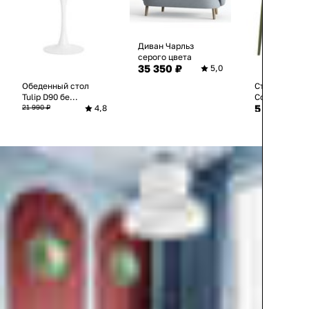
Диван Чарльз
серого цвета
35 350 ₽
5,0
Обеденный стол
Стул обеден
Tulip D90 бе...
Contrast зел.
5 440 ₽
21 990 ₽
4,8
10 980 ₽