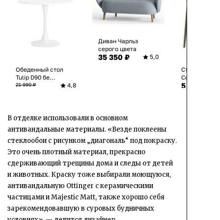
Диван Чарльз
серого цвета
35 350 ₽
5,0
Обеденный стол
Стул обеден
Tulip D90 бе...
Contrast зел.
5 440 ₽
21 990 ₽
4,8
10 980 ₽
В отделке использовали в основном
антивандальные материалы. «Везде поклеены
стеклообои с рисунком „диагональ“ под покраску.
Это очень плотный материал, прекрасно
сдерживающий трещины дома и следы от детей
и животных. Краску тоже выбирали моющуюся,
антивандальную Ottinger с керамическими
частицами и
Majestic Matt,
также хорошо себя
зарекомендовавшую в суровых будничных
условиях», — делится дизайнер.