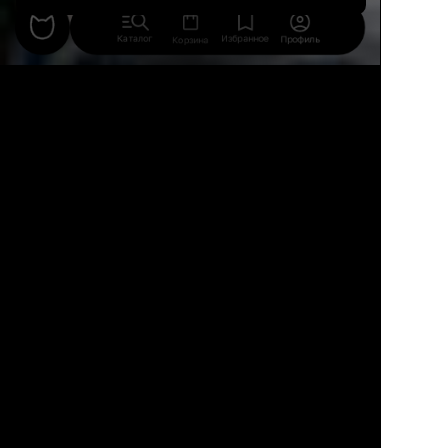
Каталог
Избранное
Профиль
Корзина
69
19
13
Кровать превзошла ожидания:
основание из массива дерева, бархат
на изголовье и на изящной тонкой
царге с антипальчиковым эффектом
благородного темно-синего цвета,
решетка основания в комплекте.