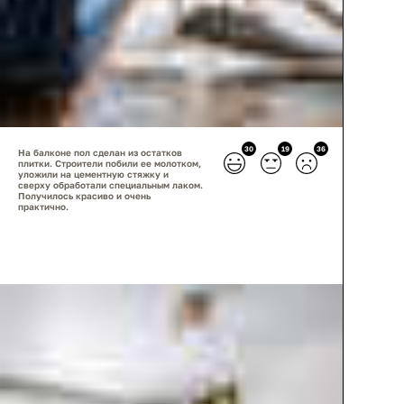
30
19
36
На балконе пол сделан из остатков
плитки. Строители побили ее молотком,
уложили на цементную стяжку и
сверху обработали специальным лаком.
Получилось красиво и очень
практично.