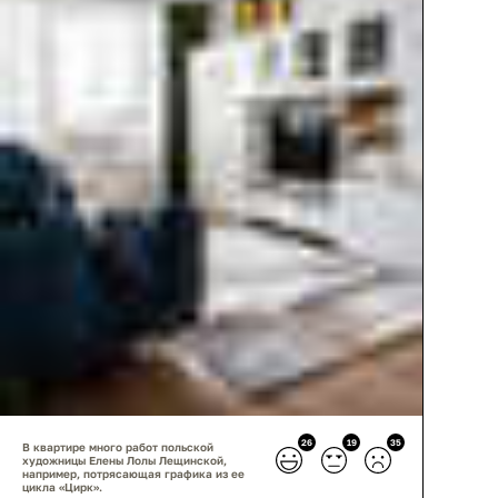
26
19
35
В квартире много работ польской
художницы Елены Лолы Лещинской,
например, потрясающая графика из ее
цикла «Цирк».