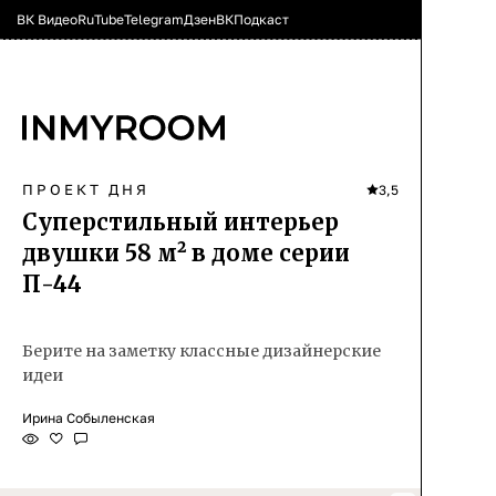
ВК Видео
RuTube
Telegram
Дзен
ВК
Подкаст
ПРОЕКТ ДНЯ
3,5
Суперстильный интерьер
двушки 58 м² в доме серии
П-44
Берите на заметку классные дизайнерские
идеи
Ирина Собыленская