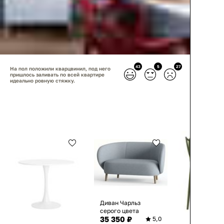
43
5
27
На пол положили кварцвинил, под него
пришлось заливать по всей квартире
идеально ровную стяжку.
Диван Чарльз
серого цвета
35 350 ₽
5,0