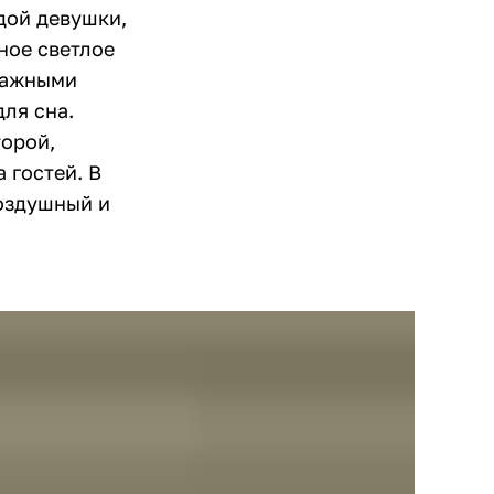
дой девушки,
ное светлое
 Важными
ля сна.
орой,
 гостей. В
воздушный и