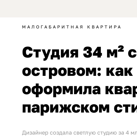
МАЛОГАБАРИТНАЯ КВАРТИРА
Студия 34 м² 
островом: как
оформила ква
парижском ст
Дизайнер создала светлую студию за 4 мл