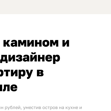
с камином и
 дизайнер
ртиру в
иле
н рублей, уместив остров на кухне и