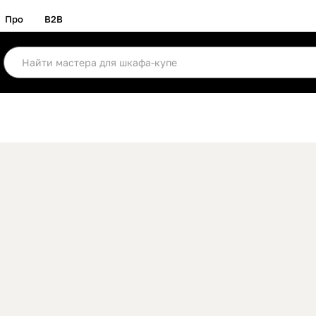
Про
B2B