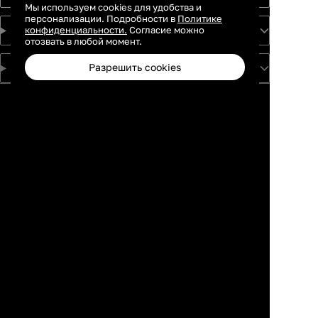
Мы используем cookies для удобства и
персонализации. Подробности в
Политике
конфиденциальности.
Согласие можно
О проекте
отозвать в любой момент.
Разрешить cookies
Для партнеров
Москва
Санкт-
Петербург
Екатеринбург
Краснодар
Новосибирск
Каталог
Избранное
Профиль
Корзина
Казань
Ростов-на-
Дону
Нижний
Новгород
Самара
Тюмень
Пермь
Красноярск
Воронеж
Уфа