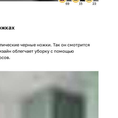
69
15
23
ожках
лические черные ножки. Так он смотрится
дизайн облегчает уборку с помощью
осов.