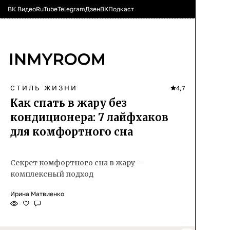
ВК Видео
RuTube
Telegram
Дзен
ВК
Подкаст
СТИЛЬ ЖИЗНИ
4,7
Как спать в жару без
кондиционера: 7 лайфхаков
для комфортного сна
Секрет комфортного сна в жару —
комплексный подход
Ирина Матвиенко