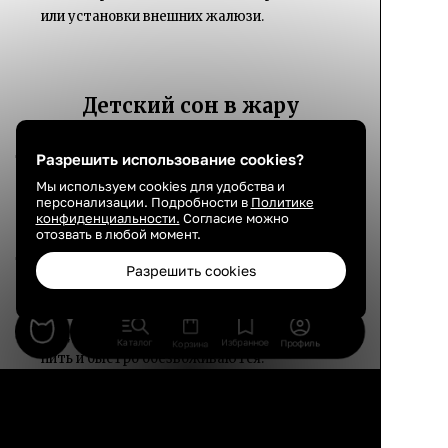
или установки внешних жалюзи.
Детский сон в жару
Дети перегреваются быстрее взрослых,
Разрешить использование cookies?
поэтому требуют особого внимания.
Мы используем cookies для удобства и
Используйте минимум одежды — легкую
персонализации. Подробности в
Политике
конфиденциальности.
Согласие можно
хлопковую пижаму или спите без неё.
отозвать в любой момент.
Охлаждающие пластыри для детей
Разрешить cookies
безопаснее льда. Клейте их на лоб или
затылок.
Чаще предлагайте воду — дети забывают
Каталог
Избранное
Профиль
Корзина
пить и быстро обезвоживаются.
Используйте увлажнитель воздуха — сухой
воздух усиливает ощущение жары.