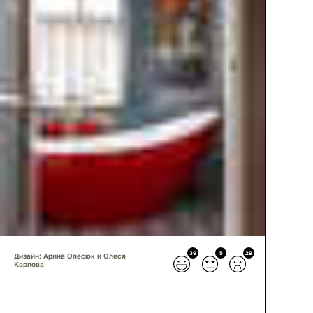
39
5
29
Дизайн: Арина Олесюк и Олеся
Карпова