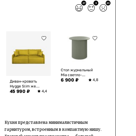
27
3
23
Стол журнальный
Mia светло-...
6 900 ₽
4,8
Диван-кровать
Hygge Slim же...
45 990 ₽
4,4
Кухня представлена минималистичным
гарнитуром, встроенным в компактную нишу.