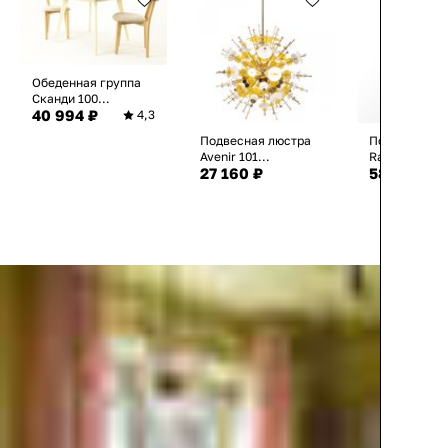
Обеденная группа
Сканди 100...
40 994 ₽
4,3
Подвесная люстра
Подвесная л
Avenir 101...
Rains LSP-...
27 160 ₽
58 865 ₽