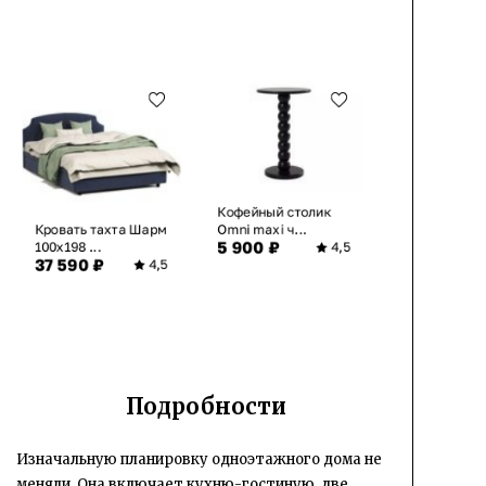
Кофейный столик
Кровать тахта Шарм
Omni maxi ч...
5 900 ₽
100х198 ...
4,5
37 590 ₽
4,5
Подробности
Изначальную планировку одноэтажного дома не
меняли. Она включает кухню-гостиную, две