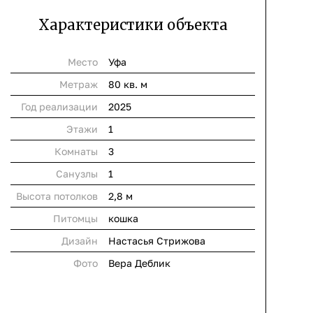
Характеристики объекта
Место
Уфа
Метраж
80 кв. м
Год реализации
2025
Этажи
1
Комнаты
3
Cанузлы
1
Высота потолков
2,8 м
Питомцы
кошка
Дизайн
Настасья Стрижова
Фото
Вера Деблик