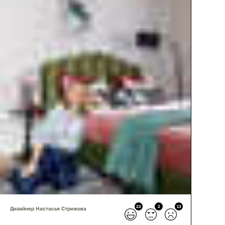
22
2
13
Дизайнер Настасья Стрижова