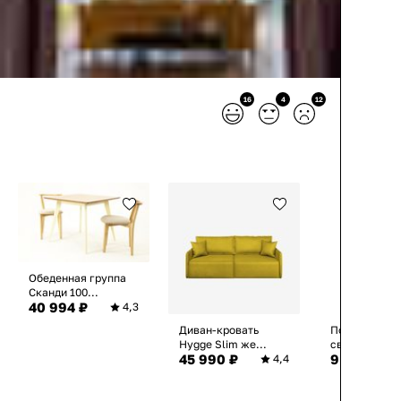
16
4
12
Обеденная группа
Сканди 100...
40 994 ₽
4,3
Диван-кровать
Подвесной
Hygge Slim же...
светильник In
45 990 ₽
9 800 ₽
4,4