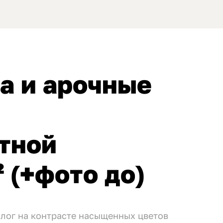
а и арочные
тной
 (+фото до)
алог на контрасте насыщенных цветов