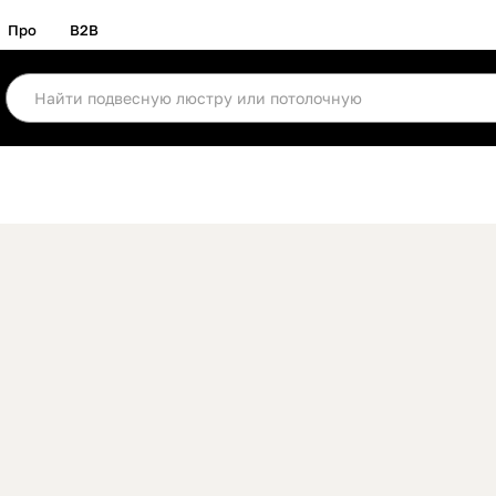
Про
B2B