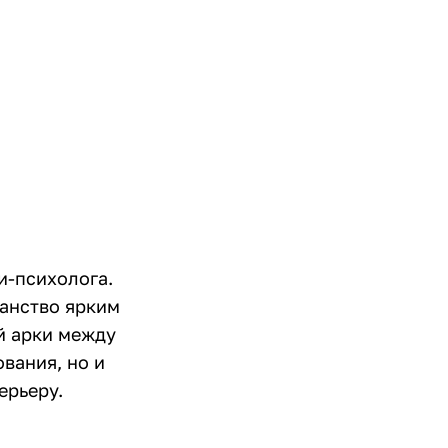
и-психолога.
ранство ярким
й арки между
ования, но и
ерьеру.