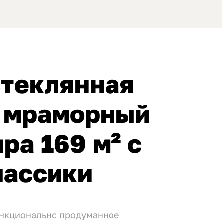
стеклянная
и мраморный
ра 169 м² с
лассики
ункционально продуманное