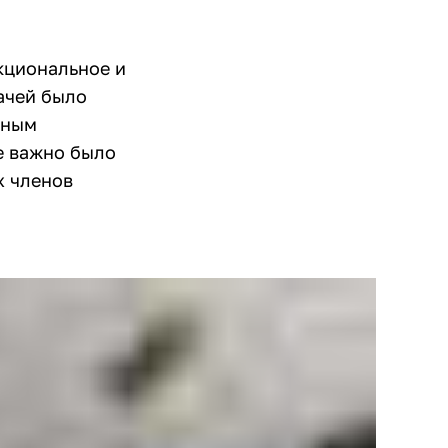
нкциональное и
ачей было
ьным
е важно было
х членов