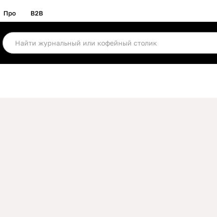
Про
B2B