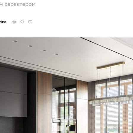
ом характером
hina