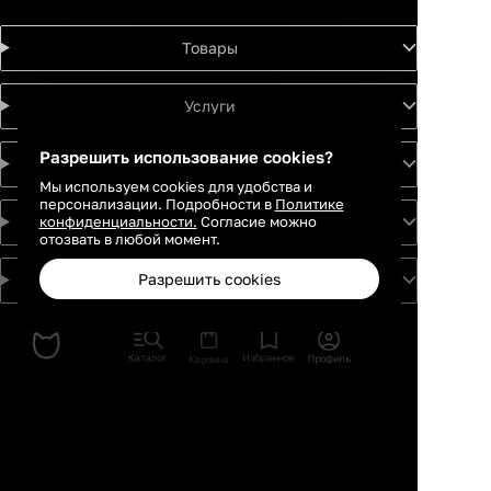
Товары
Услуги
Разрешить использование cookies?
Идеи
Мы используем cookies для удобства и
персонализации. Подробности в
Политике
конфиденциальности.
Согласие можно
О проекте
отозвать в любой момент.
Разрешить cookies
Для партнеров
Москва
Санкт-
Петербург
Каталог
Избранное
Профиль
Корзина
Екатеринбург
Краснодар
Новосибирск
Казань
Ростов-на-
Дону