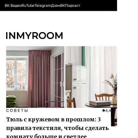
ВК Видео
RuTube
Telegram
Дзен
ВК
Подкаст
СОВЕТЫ
4,4
Тюль с кружевом в прошлом: 3
правила текстиля, чтобы сделать
комнату больше и светлее