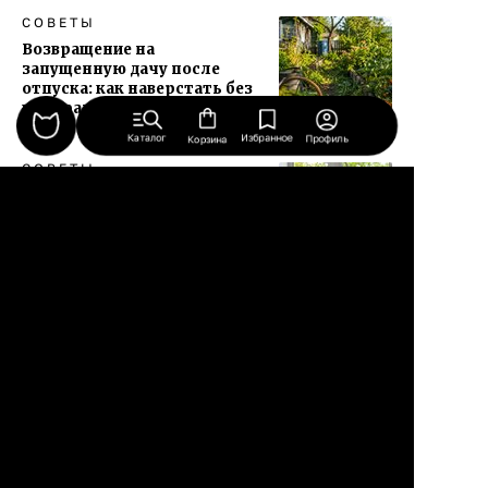
СОВЕТЫ
Возвращение на
запущенную дачу после
отпуска: как наверстать без
выгорания
Каталог
Избранное
Профиль
Корзина
СОВЕТЫ
Окна без разводов за 10
минут: три метода, один
работает
СТИЛЬ ЖИЗНИ
Сервиз за стеклом: зачем в
СССР берегли посуду,
которой не пользовались
СОВЕТЫ
5 маленьких и красивых