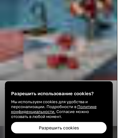
Дизайн: Александра Войнова
Разрешить использование cookies?
Мы используем cookies для удобства и
персонализации. Подробности в
Политике
конфиденциальности.
Согласие можно
Линейная кухня в брежневке
отозвать в любой момент.
Разрешить cookies