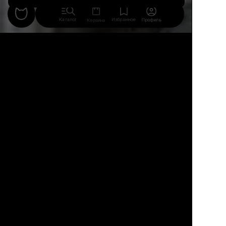
Каталог
Избранное
Профиль
Корзина
Дизайн: Галина Соколова
Кухня совсем небольшая — 5,8 кв. м. Чтобы
увеличить функциональность, отказались от
коридора и в получившейся нише разместили
встроенный холодильник и несколько узких
шкафчиков. Кухонный гарнитур линейный,
выполнен из ЛДСП с ламинированным покрытием.
Довести гарнитур вплотную к окну не удалось,