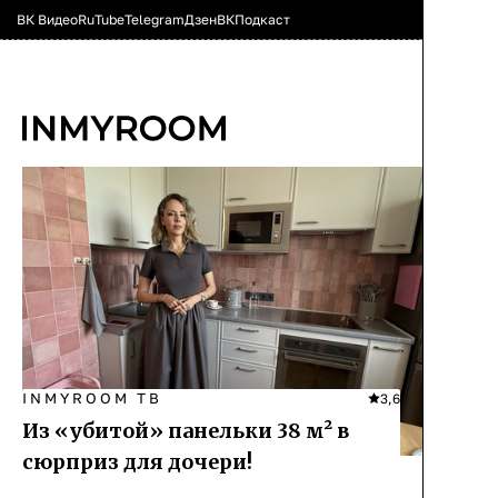
ВК Видео
RuTube
Telegram
Дзен
ВК
Подкаст
INMYROOM ТВ
3,6
Из «убитой» панельки 38 м² в
сюрприз для дочери!