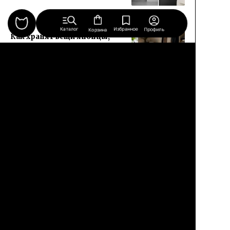
СОВЕТЫ
Каталог
Избранное
Профиль
Корзина
Как хранят вещи японцы,
немцы и шведы, и что из
этого приживается в нашей
квартире
СОВЕТЫ
Газон после июльской
жары: как вернуть
пожелтевшее полотно к
зеленому виду