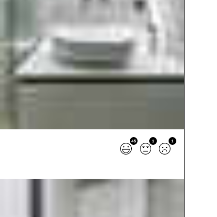
45
1
1