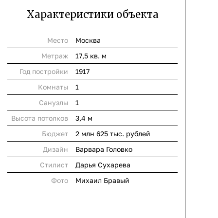
Характеристики объекта
Место
Москва
Метраж
17,5 кв. м
Год постройки
1917
Комнаты
1
Cанузлы
1
Высота потолков
3,4 м
Бюджет
2 млн 625 тыс. рублей
Дизайн
Варвара Головко
Стилист
Дарья Сухарева
Фото
Михаил Бравый