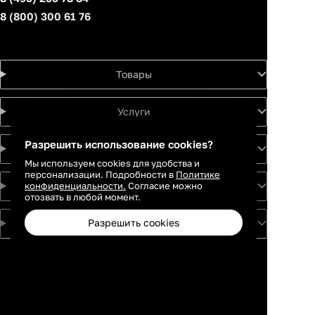
8 (800) 300 61 76
Товары
Услуги
Разрешить использование cookies?
Идеи
Мы используем cookies для удобства и
персонализации. Подробности в
Политике
конфиденциальности.
О проекте
Согласие можно
отозвать в любой момент.
Разрешить cookies
Для партнеров
Москва
Санкт-
Петербург
Екатеринбург
Краснодар