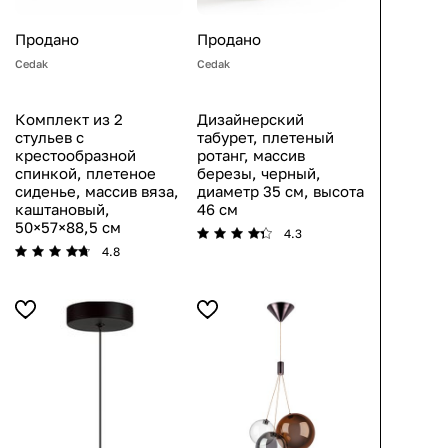
Продано
Продано
Cedak
Cedak
Комплект из 2
Дизайнерский
стульев с
табурет, плетеный
крестообразной
ротанг, массив
спинкой, плетеное
березы, черный,
сиденье, массив вяза,
диаметр 35 см, высота
каштановый,
46 см
50×57×88,5 см
4.3
4.8