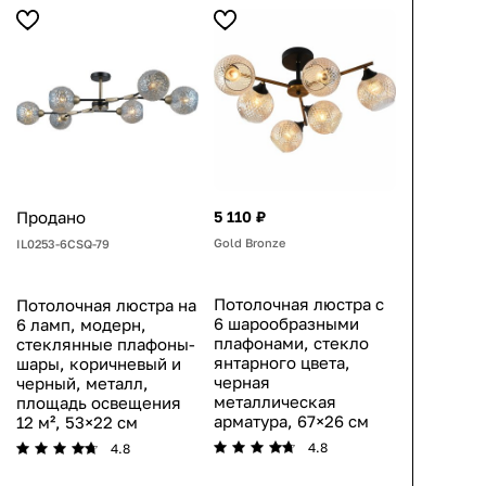
Продано
5 110 ₽
Gold Bronze
IL0253-6CSQ-79
Потолочная люстра с
Потолочная люстра на
6 шарообразными
6 ламп, модерн,
плафонами, стекло
стеклянные плафоны-
янтарного цвета,
шары, коричневый и
черная
черный, металл,
металлическая
площадь освещения
арматура, 67×26 см
12 м², 53×22 см
4.8
4.8