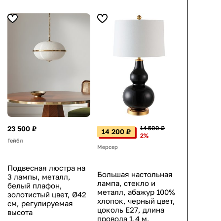
23 500 ₽
14 500 ₽
14 200 ₽
2%
Гейбл
Мерсер
Подвесная люстра на
Большая настольная
3 лампы, металл,
лампа, стекло и
белый плафон,
металл, абажур 100%
золотистый цвет, Ø42
хлопок, черный цвет,
см, регулируемая
цоколь E27, длина
высота
провода 1,4 м,