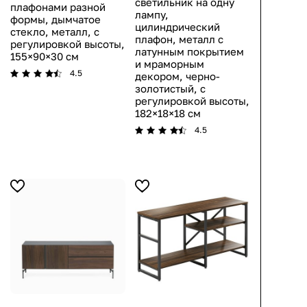
светильник на одну
плафонами разной
лампу,
формы, дымчатое
цилиндрический
стекло, металл, с
плафон, металл с
регулировкой высоты,
латунным покрытием
155×90×30 см
и мраморным
4.5
декором, черно-
золотистый, с
регулировкой высоты,
182×18×18 см
4.5