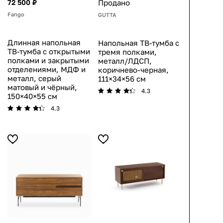
72 500 ₽
Продано
Fango
GUTTA
Длинная напольная
Напольная ТВ-тумба с
ТВ-тумба с открытыми
тремя полками,
полками и закрытыми
металл/ЛДСП,
отделениями, МДФ и
коричнево-черная,
металл, серый
111×34×56 см
матовый и чёрный,
4.3
150×40×55 см
4.3