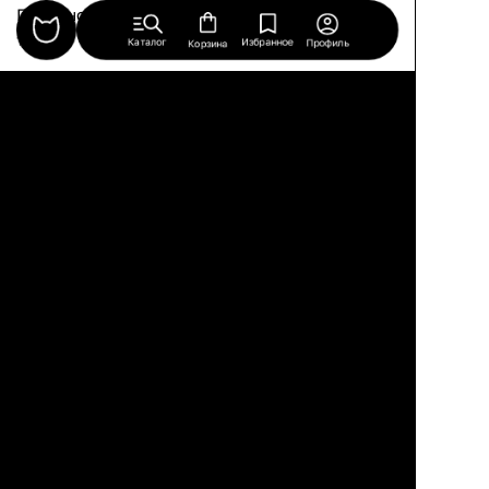
Продано
Продано
Tara
Redpop
Каталог
Избранное
Профиль
Корзина
Вместительная
Тумба для ТВ из МДФ
напольная ТВ-тумба,
с шпоном ореха,
шпон ореха и МДФ,
плетеным ротангом,
два выдвижных
раздвижными
ящика, цвет тёмный
дверцами, латунными
орех и чёрный,
ножками, 125×53×40
120×45×55 см
см
4.8
Продано
Bruni