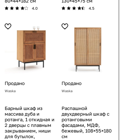
80×44×182 см
130×45×75 см
4.0
4.5
Продано
Продано
Waska
Waska
Барный шкаф из
Распашной
массива дуба и
двухдверный шкаф с
ротанга, 1 откидная и
ротанговыми
2 дверцы с плавным
фасадами, МДФ,
закрыванием, ниши
бежевый, 108×55×180
для бутылок,
см