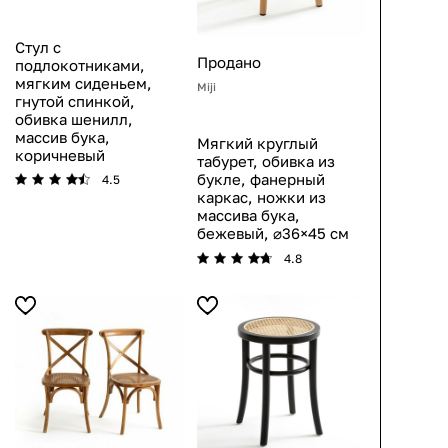
Стул с
Продано
подлокотниками,
мягким сиденьем,
Miji
гнутой спинкой,
обивка шенилл,
массив бука,
Мягкий круглый
коричневый
табурет, обивка из
букле, фанерный
4.5
каркас, ножки из
массива бука,
бежевый, ⌀36×45 см
4.8