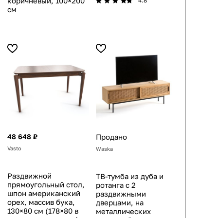
коричневый, 100×200
4.8
см
48 648 ₽
Продано
Vasto
Waska
Раздвижной
ТВ-тумба из дуба и
прямоугольный стол,
ротанга с 2
шпон американский
раздвижными
орех, массив бука,
дверцами, на
130×80 см (178×80 в
металлических