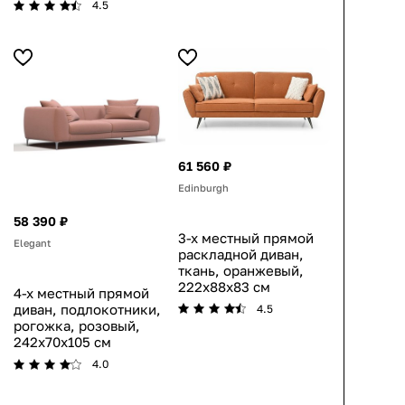
4.5
61 560 ₽
Edinburgh
58 390 ₽
3-х местный прямой
Elegant
раскладной диван,
ткань, оранжевый,
222x88x83 см
4-х местный прямой
диван, подлокотники,
4.5
рогожка, розовый,
242x70x105 см
4.0