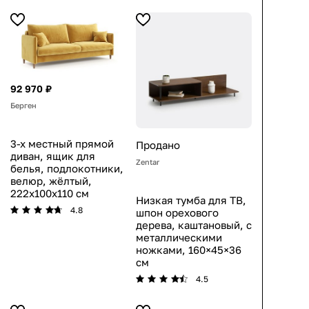
92 970 ₽
Берген
3-х местный прямой
Продано
диван, ящик для
Zentar
белья, подлокотники,
велюр, жёлтый,
222x100x110 см
Низкая тумба для ТВ,
4.8
шпон орехового
дерева, каштановый, с
металлическими
ножками, 160×45×36
см
4.5