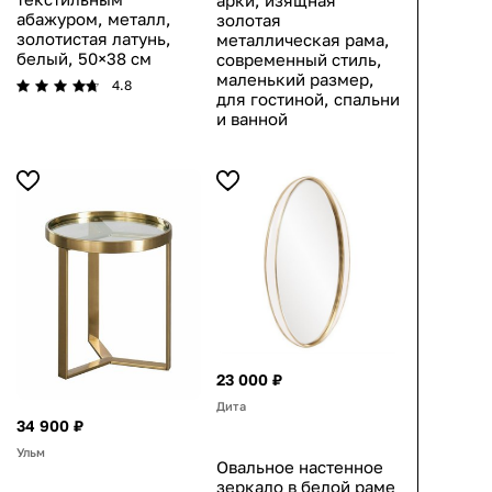
арки, изящная
абажуром, металл,
золотая
золотистая латунь,
металлическая рама,
белый, 50×38 см
современный стиль,
маленький размер,
4.8
для гостиной, спальни
и ванной
23 000 ₽
Дита
34 900 ₽
Ульм
Овальное настенное
зеркало в белой раме