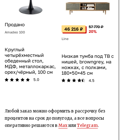
Продано
57 770 ₽
46 216 ₽
20%
Amadeo 100
Line
Круглый
четырёхместный
Низкая тумба под ТВ с
обеденный стол,
нишей, browngrey, на
МДФ, металлокаркас,
ножках, с полками,
орех/чёрный, 100 см
180×50×45 см
5.0
4.5
Любой заказ можно оформить в рассрочку без
процентов на срок до полугода, а все вопросы
оперативно решаются в
Max
или
Telegram
.