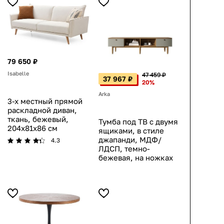
79 650 ₽
Isabelle
47 459 ₽
37 967 ₽
20%
Arka
3-х местный прямой
раскладной диван,
ткань, бежевый,
Тумба под ТВ с двумя
204x81x86 см
ящиками, в стиле
джапанди, МДФ/
4.3
ЛДСП, темно-
бежевая, на ножках