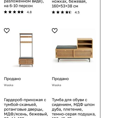
разложенном виде),
ножках, бежевая,
на 6-10 персон
160×53×38 см
4.8
4.5
Продано
Продано
Waska
Waska
Гардероб-прихожая с
Тумба для обуви с
тумбой-скамьей,
сидением, МДФ шпон
ротанговые дверцы,
дуба, плетение,
МДФ/ясень, бежевый,
темно-серая подушка,