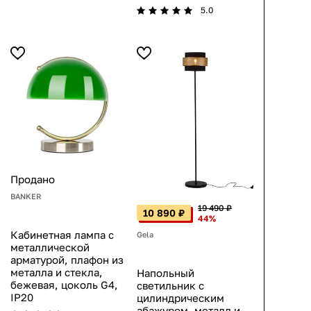
5.0
Продано
BANKER
19 490 ₽
10 890 ₽
44%
Кабинетная лампа с
Gela
металлической
арматурой, плафон из
металла и стекла,
Напольный
бежевая, цоколь G4,
светильник с
IP20
цилиндрическим
абажуром, металл и