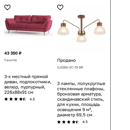
43 350 ₽
Продано
Favorite
IL0286-3C-79 BR
3-х местный прямой
диван, подлокотники,
3 лампы, полукруглые
велюр, пурпурный,
стеклянные плафоны,
226x88x91 см
бронзовая арматура,
скандинавский стиль,
4.5
для кухни, площадь
освещения 9 м²,
диаметр 69,5 см
4.5