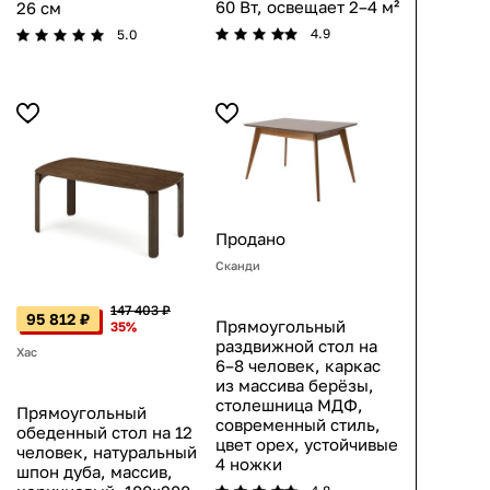
60 Вт, освещает 2–4 м²
26 см
4.9
5.0
Продано
Сканди
147 403 ₽
95 812 ₽
Прямоугольный
35%
раздвижной стол на
Хас
6–8 человек, каркас
из массива берёзы,
столешница МДФ,
Прямоугольный
современный стиль,
обеденный стол на 12
цвет орех, устойчивые
человек, натуральный
4 ножки
шпон дуба, массив,