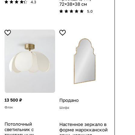
4.3
72×38×38 см
5.0
13 500 ₽
Продано
Флэк
Шифа
Потолочный
Настенное зеркало в
светильник с
форме марокканской
текстильным