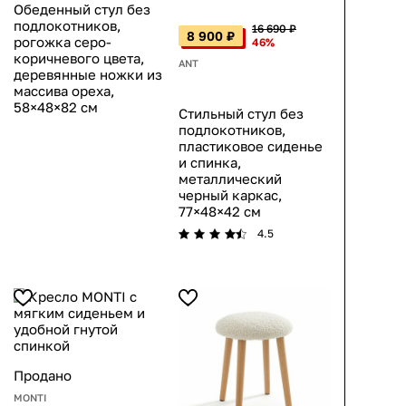
Обеденный стул без
подлокотников,
16 690 ₽
8 900 ₽
рогожка серо-
46%
коричневого цвета,
ANT
деревянные ножки из
массива ореха,
58×48×82 см
Стильный стул без
подлокотников,
пластиковое сиденье
и спинка,
металлический
черный каркас,
77×48×42 см
4.5
Продано
MONTI