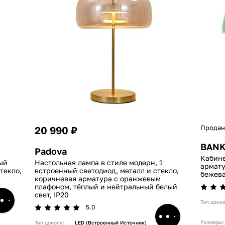
Продан
20 990 ₽
BAN
Padova
Кабине
ый
Настольная лампа в стиле модерн, 1
армату
текло,
встроенный светодиод, металл и стекло,
бежева
коричневая арматура с оранжевым
плафоном, тёплый и нейтральный белый
свет, IP20
Тип цокол
5.0
Размеры:
Тип цоколя:
LED (встроенный Источник)