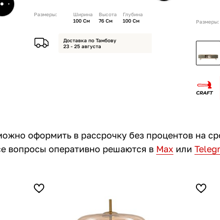
Размеры:
Ширина
Высота
Глубина
100 См
76 См
100 См
Размеры:
Доставка по Тамбову
23 - 25 августа
можно оформить в рассрочку без процентов на ср
все вопросы оперативно решаются в
Max
или
Teleg