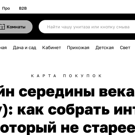
Про
B2B
Комнаты
ная
Дача и сад
Кабинет
Прихожая
Детская
Свет
КАРТА ПОКУПОК
йн середины века 
y): как собрать ин
оторый не старе