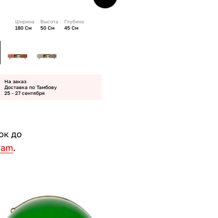
Ширина
Высота
Глубина
180 См
50 См
45 См
На заказ
Доставка по Тамбову
25 - 27 сентября
ок до
ram
.