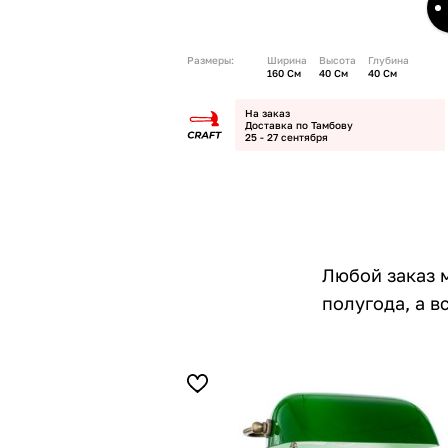
Размеры:
Ширина
Высота
Глубина
160 См
40 См
40 См
На заказ
Доставка по Тамбову
25 - 27 сентября
Любой заказ 
полугода, а 