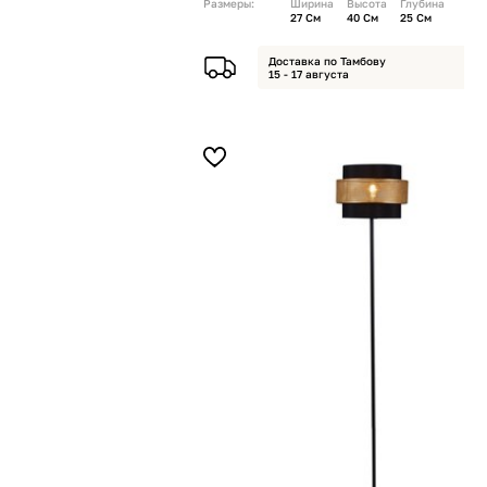
Размеры:
Ширина
Высота
Глубина
27 См
40 См
25 См
Доставка по Тамбову
15 - 17 августа