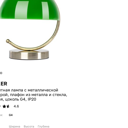
о
KER
тная лампа с металлической
рой, плафон из металла и стекла,
я, цоколь G4, IP20
4.6
я:
G4
Ширина
Высота
Глубина