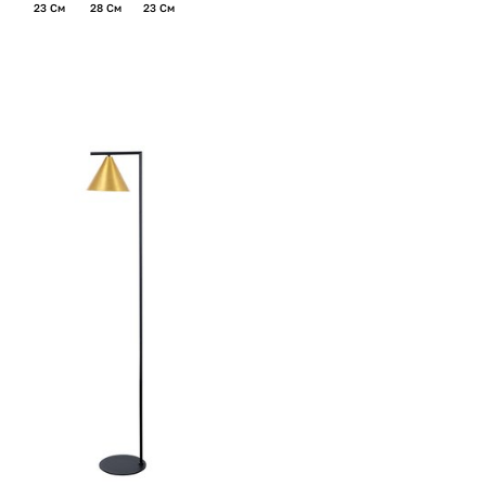
23 См
28 См
23 См