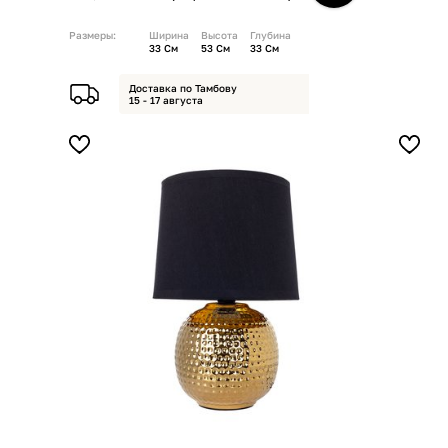
Размеры:
Ширина
Высота
Глубина
33 См
53 См
33 См
Доставка по Тамбову
15 - 17 августа