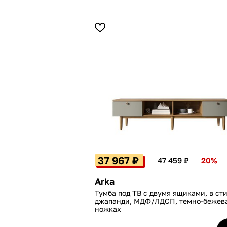
37 967 ₽
47 459 ₽
20%
Arka
Тумба под ТВ с двумя ящиками, в ст
джапанди, МДФ/ЛДСП, темно-бежева
ножках