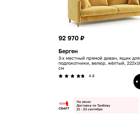
92 970 ₽
Берген
3-х местный прямой диван, ящик для
подлокотники, велюр, жёлтый, 222x1
см
4.8
На заказ
Доставка по Тамбову
21 - 23 сентября