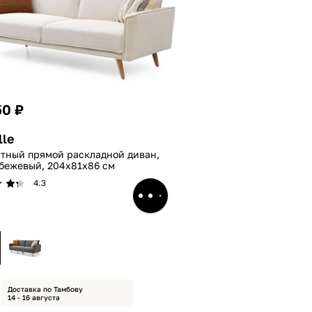
50 ₽
lle
стный прямой раскладной диван,
 бежевый, 204x81x86 см
4.3
Доставка по Тамбову
14 - 16 августа