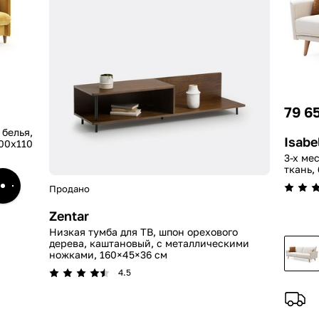
79 6
 белья,
Isabe
00x110
3-х ме
ткань,
Продано
Zentar
Низкая тумба для ТВ, шпон орехового
дерева, каштановый, с металлическими
ножками, 160×45×36 см
4.5