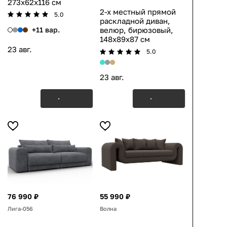
273x62x116 см
2-х местный прямой
5.0
раскладной диван,
+11 вар.
велюр, бирюзовый,
148x89x87 см
23 авг.
5.0
23 авг.
76 990 ₽
55 990 ₽
Лига-056
Волна