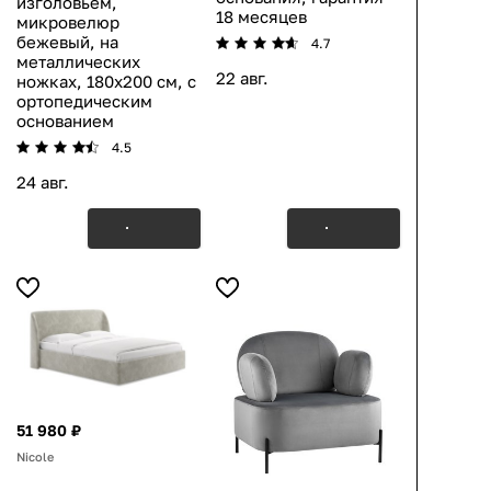
изголовьем,
18 месяцев
микровелюр
бежевый, на
4.7
металлических
22 авг.
ножках, 180х200 см, с
ортопедическим
основанием
4.5
24 авг.
51 980 ₽
Nicole