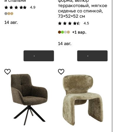
и спальни
форма, велюр
терракотовый, мягкое
4.9
сиденье со спинкой,
73×52×52 см
14 авг.
4.5
+1 вар.
14 авг.