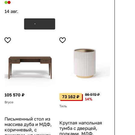
14 авг.
105 570 ₽
86 072 ₽
73 162 ₽
14%
Bryce
Тиль
Письменный стол из
Круглая напольная
массива дуба и МДФ,
тумба с дверцей,
коричневый, с
полками, МДФ,