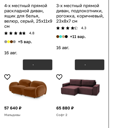
4-х местный прямой
3-х местный прямой
раскладной диван,
диван, подлокотники,
ящик для белья,
рогожка, коричневый,
велюр, серый, 25x11x9
23x8x7 см
см
4.3
4.8
+11 вар.
+5 вар.
16 авг.
16 авг.
57 640 ₽
65 880 ₽
Мальдивы
Софт 2