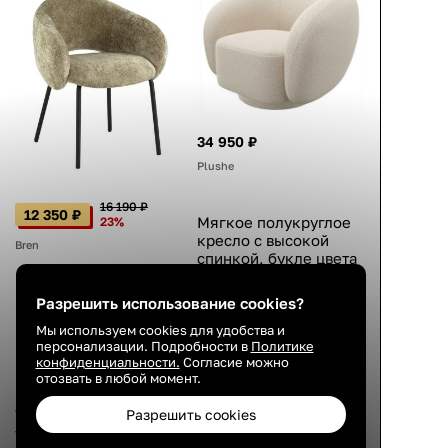
34 950 ₽
Plushe
16 190 ₽
12 350 ₽
Мягкое полукруглое
23%
кресло с высокой
Bren
спинкой, букле цвета
айвори, для чтения,
98×89×80 см
Мягкий стул с
Разрешить использование cookies?
подлокотниками,
4.8
Мы используем cookies для удобства и
велюр зелёный,
персонализации. Подробности в
Политике
металлический
конфиденциальности.
Согласие можно
22 авг.
каркас, чёрные
отозвать в любой момент.
ножки, современный
стиль, 79×63×61 см
Разрешить cookies
4.3