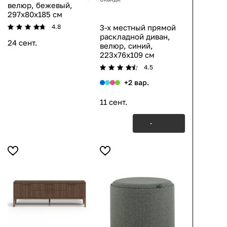
велюр, бежевый,
297x80x185 см
3-х местный прямой
4.8
раскладной диван,
24 сент.
велюр, синий,
223x76x109 см
4.5
+2 вар.
11 сент.