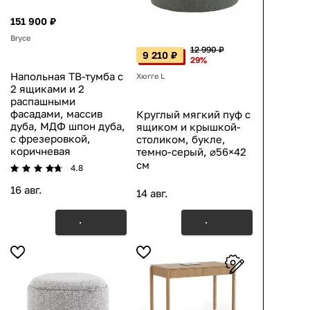
151 900 ₽
Bryce
12 990 ₽
9 210 ₽
29%
Напольная ТВ-тумба с
Хюгге L
2 ящиками и 2
распашными
фасадами, массив
Круглый мягкий пуф с
дуба, МДФ шпон дуба,
ящиком и крышкой-
с фрезеровкой,
столиком, букле,
коричневая
темно-серый, ⌀56×42
см
4.8
16 авг.
14 авг.