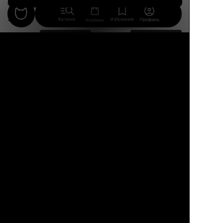
14 авг.
Каталог
Избранное
Профиль
Корзина
9 990 ₽
16 690 ₽
8 900 ₽
46%
Кэрол
ANT
Обеденный стул с
Стильный стул без
подлокотниками,