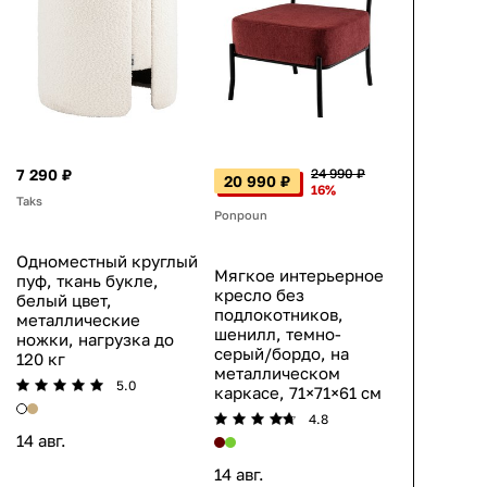
7 290 ₽
24 990 ₽
20 990 ₽
16%
Taks
Ponpoun
Одноместный круглый
Мягкое интерьерное
пуф, ткань букле,
кресло без
белый цвет,
подлокотников,
металлические
шенилл, темно-
ножки, нагрузка до
серый/бордо, на
120 кг
металлическом
5.0
каркасе, 71×71×61 см
4.8
14 авг.
14 авг.