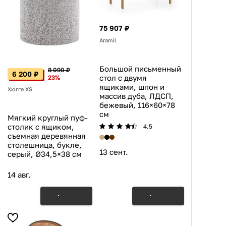
75 907 ₽
Aramil
Большой письменный
8 090 ₽
6 200 ₽
стол с двумя
23%
ящиками, шпон и
Хюгге XS
массив дуба, ЛДСП,
бежевый, 116×60×78
см
Мягкий круглый пуф-
столик с ящиком,
4.5
съемная деревянная
столешница, букле,
13 сент.
серый, Ø34,5×38 см
14 авг.