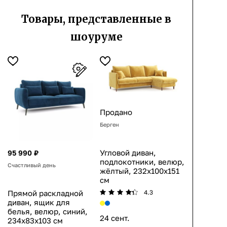
Товары, представленные в
шоуруме
Продано
Берген
Угловой диван,
95 990 ₽
подлокотники, велюр,
Счастливый день
жёлтый, 232x100x151
см
Прямой раскладной
4.3
диван, ящик для
белья, велюр, синий,
24 сент.
234x83x103 см