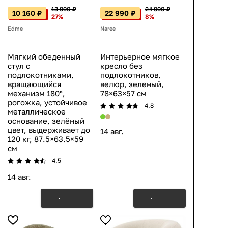
13 990 ₽
24 990 ₽
10 160 ₽
22 990 ₽
27%
8%
Edme
Naree
Мягкий обеденный
Интерьерное мягкое
стул с
кресло без
подлокотниками,
подлокотников,
вращающийся
велюр, зеленый,
механизм 180°,
78×63×57 см
рогожка, устойчивое
4.8
металлическое
основание, зелёный
цвет, выдерживает до
14 авг.
120 кг, 87.5×63.5×59
см
4.5
14 авг.