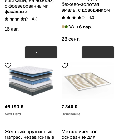
ящиками, на ножках,
бежево-золотая
с фрезерованными
эмаль, с доводчиком
фасадами
4.3
4.3
+6 вар.
16 авг.
28 сент.
46 190 ₽
7 340 ₽
Next Hard
Основание
Жесткий пружинный
Металлическое
матрас, независимые
основание для