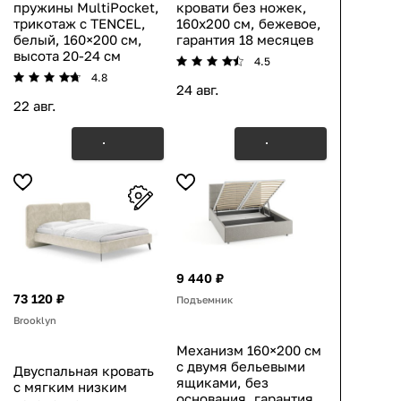
пружины MultiPocket,
кровати без ножек,
трикотаж с TENCEL,
160х200 см, бежевое,
белый, 160×200 см,
гарантия 18 месяцев
высота 20-24 см
4.5
4.8
24 авг.
22 авг.
9 440 ₽
73 120 ₽
Подъемник
Brooklyn
Механизм 160×200 см
с двумя бельевыми
Двуспальная кровать
ящиками, без
с мягким низким
основания, гарантия