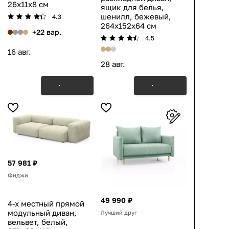
26x11x8 см
ящик для белья,
шенилл, бежевый,
4.3
264x152x64 см
+22 вар.
4.5
16 авг.
28 авг.
57 981 ₽
Фиджи
49 990 ₽
4-х местный прямой
модульный диван,
Лучший друг
вельвет, белый,