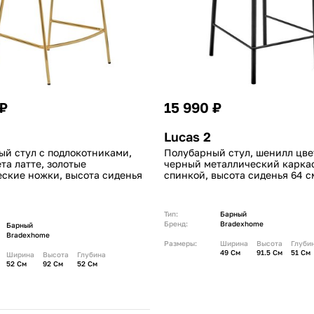
 ₽
15 990 ₽
Lucas 2
й стул с подлокотниками,
Полубарный стул, шенилл цвет
та латте, золотые
черный металлический каркас
ские ножки, высота сиденья
спинкой, высота сиденья 64 с
Тип:
Барный
Бренд:
Bradexhome
Барный
Bradexhome
Размеры:
Ширина
Высота
Глуби
49 См
91.5 См
51 См
Ширина
Высота
Глубина
52 См
92 См
52 См