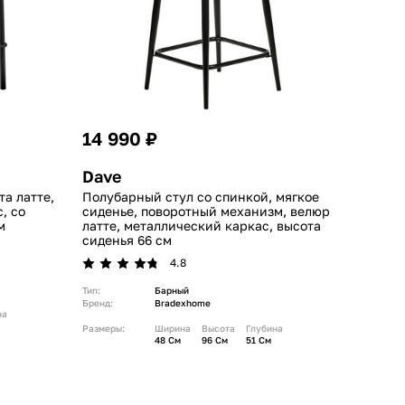
14 990 ₽
Dave
а латте,
Полубарный стул со спинкой, мягкое
, со
сиденье, поворотный механизм, велюр
м
латте, металлический каркас, высота
сиденья 66 см
4.8
Тип:
Барный
Бренд:
Bradexhome
на
Размеры:
Ширина
Высота
Глубина
48 См
96 См
51 См