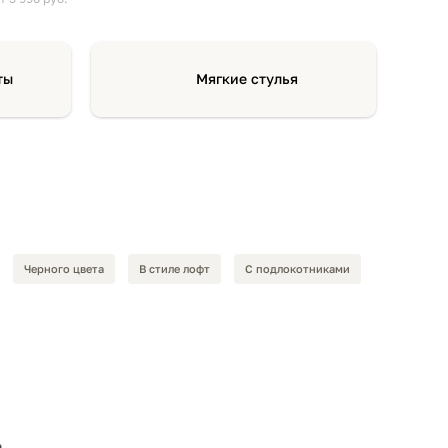
ты
Мягкие стулья
Черного цвета
В стиле лофт
С подлокотниками