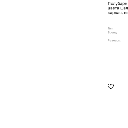
Полубарны
цвета ша
каркас, в
Тип:
Бренд:
Размеры: