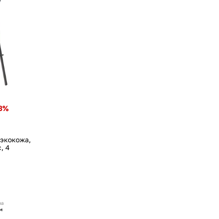
3%
 экокожа,
, 4
на
м