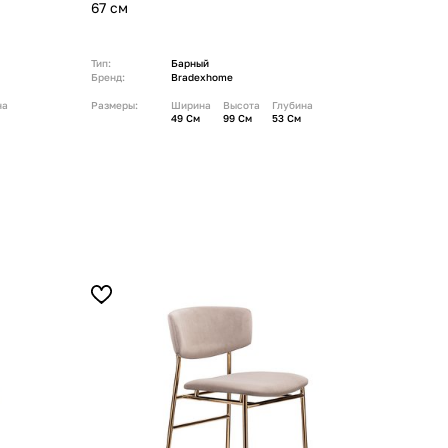
67 см
Тип:
Барный
Бренд:
Bradexhome
на
Размеры:
Ширина
Высота
Глубина
49 См
99 См
53 См