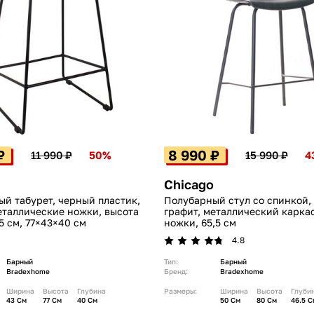
₽
8 990 ₽
11 990 ₽
50%
15 990 ₽
4
Chicago
й табурет, черный пластик,
Полубарный стул со спинкой,
еталлические ножки, высота
графит, металлический каркас
5 см, 77×43×40 см
ножки, 65,5 см
4.8
Барный
Тип:
Барный
Bradexhome
Бренд:
Bradexhome
Ширина
Высота
Глубина
Размеры:
Ширина
Высота
Глуби
43 См
77 См
40 См
50 См
80 См
46.5 С