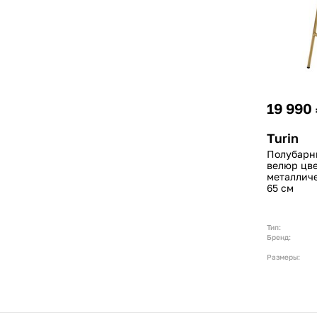
19 990
Turin
Полубарны
велюр цве
металличе
65 см
Тип:
Бренд:
Размеры: