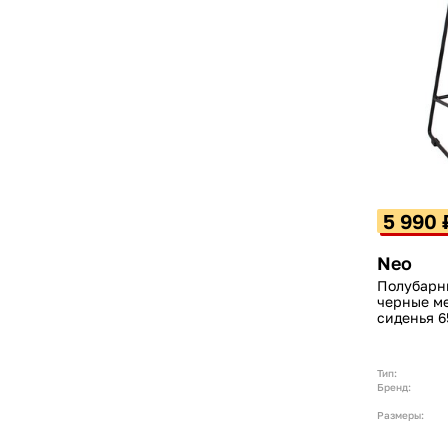
5 990 
Neo
Полубарны
черные м
сиденья 6
Тип:
Бренд:
Размеры: