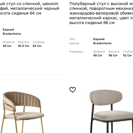
й стул со спинкой, шенилл
Полубарный стул с высокой м
лфей, металлический черный
спинкой, поворотным механи
ысота сиденья 64 см
жаккардово-велюровой обивк
металлический каркас, цвет л
высота сиденья 66 см
Барный
Bradexhome
Тип:
Барный
Ширина
Высота
Глубина
Бренд:
Bradexhome
49 См
91.5 См
54 См
Размеры:
Ширина
Высота
Глуби
48 См
96 См
51 См