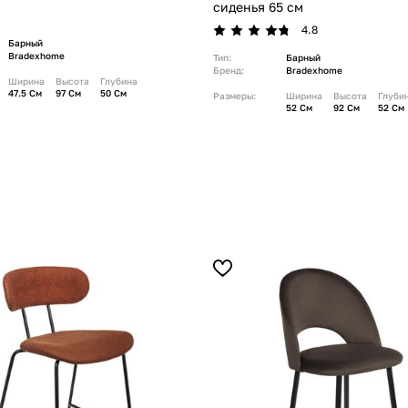
сиденья 65 см
4.8
Барный
Bradexhome
Тип:
Барный
Бренд:
Bradexhome
Ширина
Высота
Глубина
47.5 См
97 См
50 См
Размеры:
Ширина
Высота
Глуби
52 См
92 См
52 См