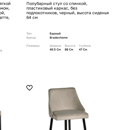
ягкой
Полубарный стул со спинкой,
змом,
пластиковый каркас, без
ой,
подлокотников, черный, высота сиденья
атте,
64 см
Тип:
Барный
Бренд:
Bradexhome
Размеры:
Ширина
Высота
Глубина
49.5 См
88 См
47 См
на