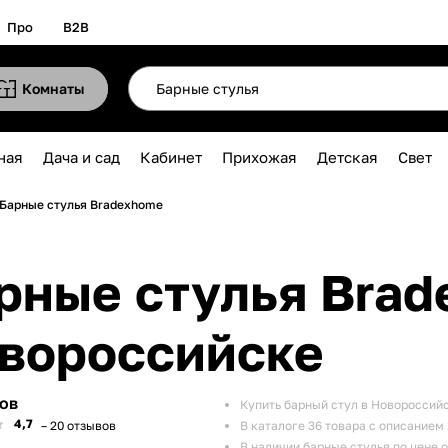
Про
B2B
Комнаты
ная
Дача и сад
Кабинет
Прихожая
Детская
Свет
Барные стулья Bradexhome
вороссийске
ров
Купить барный стул в Новороссий
4,7
– 20 отзывов
В каталоге 36 товара с описанием
В наличии барные стулья по цене о