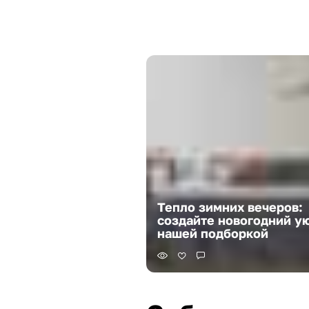
Тепло зимних вечеров:
создайте новогодний ую
нашей подборкой