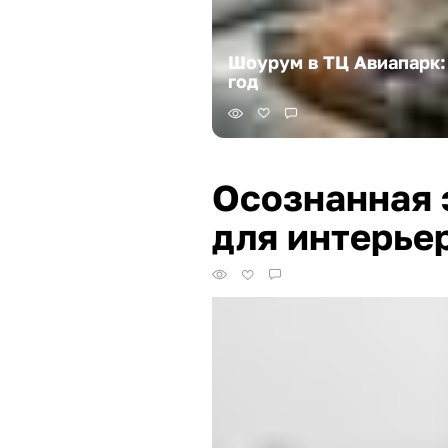
Шоурум в ТЦ Авиапарк:
год
Осознанная 
для интерье