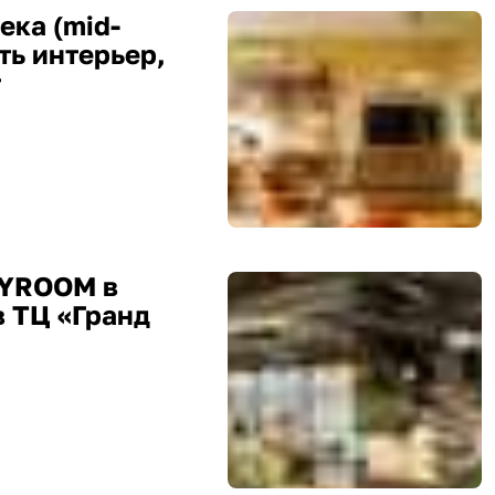
ека (mid-
ать интерьер,
т
MYROOM в
в ТЦ «Гранд