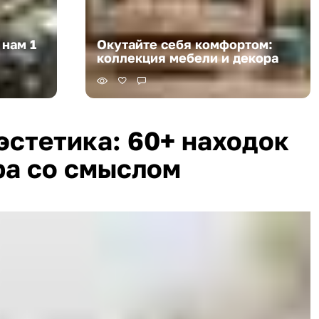
 нам 1
Окутайте себя комфортом:
коллекция мебели и декора
эстетика: 60+ находок
ра со смыслом