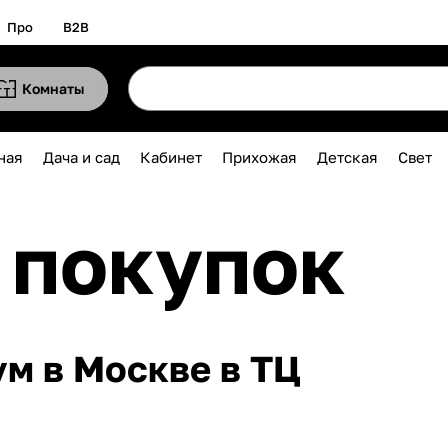
Про
B2B
Комнаты
ная
Дача и сад
Кабинет
Прихожая
Детская
Свет
 покупок
м в Москве в ТЦ