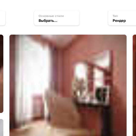
основные стили
тип
Выбрать...
Рендер