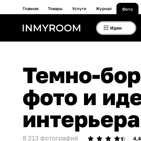
Главная
Товары
Услуги
Журнал
Фото
Идеи
Темно-бордового цвета — 8213
фото и ид
интерьера
8 213 фотографий
4,4