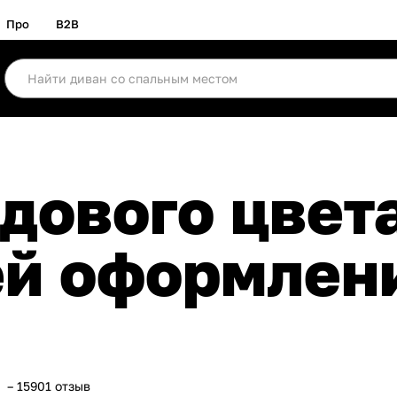
Про
B2B
ей оформлен
– 15901 отзыв