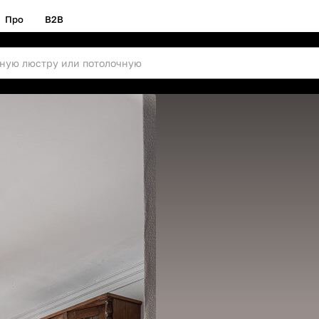
Про
B2B