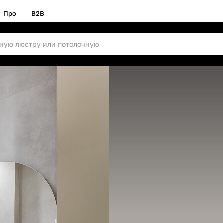
Про
B2B