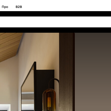
Про
B2B