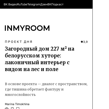
ВК Видео
RuTube
Telegram
Дзен
ВК
Подкаст
ПРОЕКТ ДНЯ
3,9
Загородный дом 227 м² на
белорусском хуторе:
лаконичный интерьер с
видом на лес и поле
В основе проекта — диалог с пространством,
где тишина обретает фактуру и
многослойность
Marina Timokhina