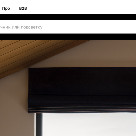
Про
B2B