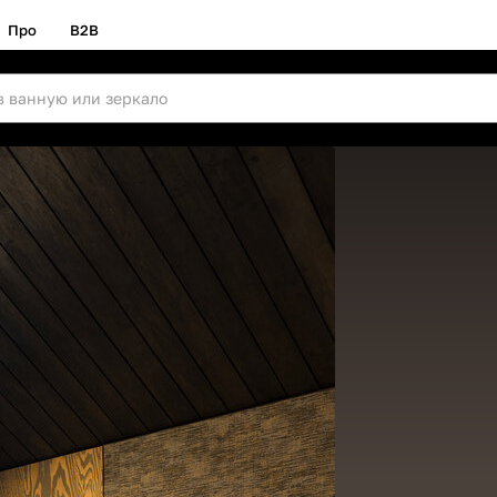
Про
B2B