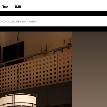
Про
B2B