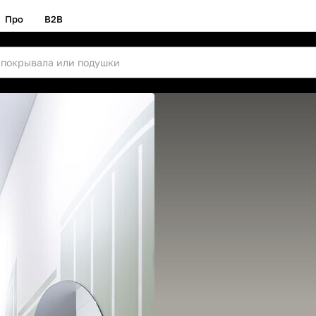
Про
B2B