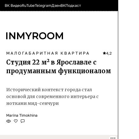
ВК Видео
RuTube
Telegram
Дзен
ВК
Подкаст
МАЛОГАБАРИТНАЯ КВАРТИРА
4,2
Cтудия 22 м² в Ярославле с
продуманным функционалом
Исторический контекст города стал
основой для современного интерьера с
нотками мид-сенчури
Marina Timokhina