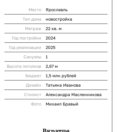
Место
Ярославль
Тип дома
новостройка
Метраж
22 кв. м
Год постройки
2024
Год реализации
2025
Cанузлы
1
Высота потолков
2,67 м
Бюджет
1,5 млн рублей
Дизайн
Татьяна Иванова
Стилист
Александра Масленникова
Фото
Михаил Бравый
Вкратце