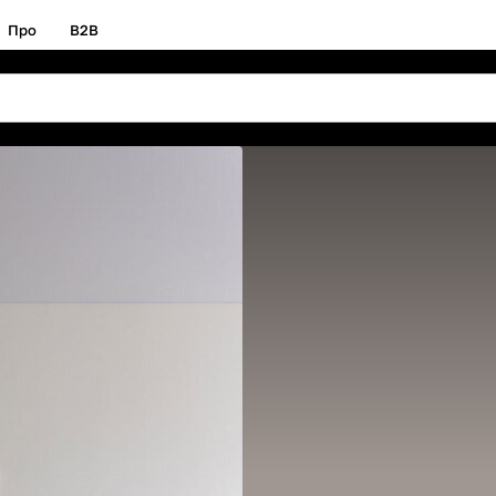
Про
B2B