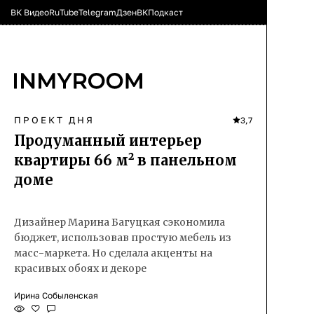
ВК Видео
RuTube
Telegram
Дзен
ВК
Подкаст
ПРОЕКТ ДНЯ
3,7
Продуманный интерьер
квартиры 66 м² в панельном
доме
Дизайнер Марина Багуцкая сэкономила
бюджет, использовав простую мебель из
масс-маркета. Но сделала акценты на
красивых обоях и декоре
Ирина Собыленская