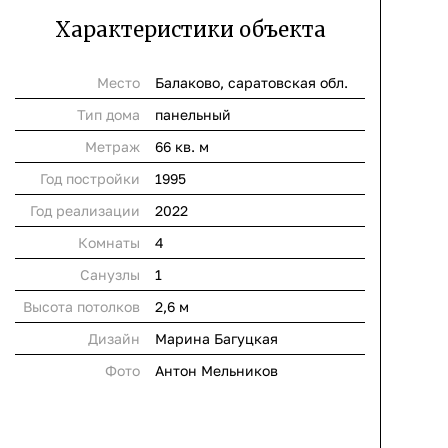
Характеристики объекта
Место
Балаково, саратовская обл.
Тип дома
панельный
Метраж
66 кв. м
Год постройки
1995
Год реализации
2022
Комнаты
4
Cанузлы
1
Высота потолков
2,6 м
Дизайн
Марина Багуцкая
Фото
Антон Мельников