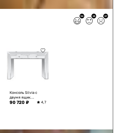
54
16
67
Консоль Silvia с
двумя ящик...
90 720 ₽
4,7