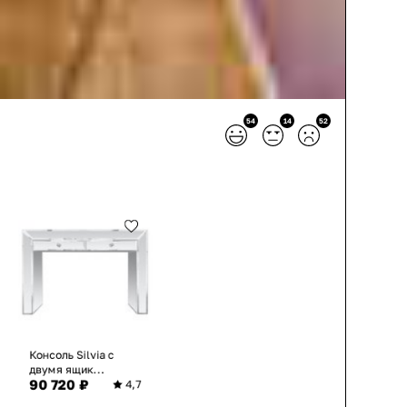
54
14
52
Консоль Silvia с
двумя ящик...
90 720 ₽
4,7