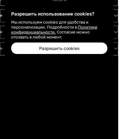
Разрешить использование cookies?
Идеи
Мы используем cookies для удобства и
персонализации. Подробности в
Политике
конфиденциальности.
О проекте
Согласие можно
отозвать в любой момент.
Разрешить cookies
Для партнеров
Москва
Санкт-
Петербург
Екатеринбург
Краснодар
Новосибирск
Каталог
Избранное
Профиль
Корзина
Казань
Ростов-на-
Дону
Нижний
Новгород
Самара
Тюмень
Пермь