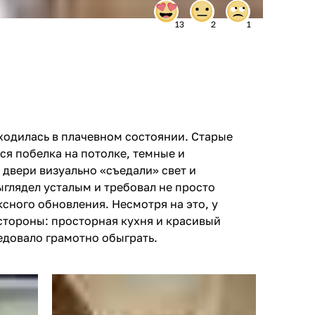
13
2
1
ходилась в плачевном состоянии. Старые
ся побелка на потолке, темные и
вери визуально «съедали» свет и
ыглядел усталым и требовал не просто
сного обновления. Несмотря на это, у
стороны: просторная кухня и красивый
едовало грамотно обыграть.