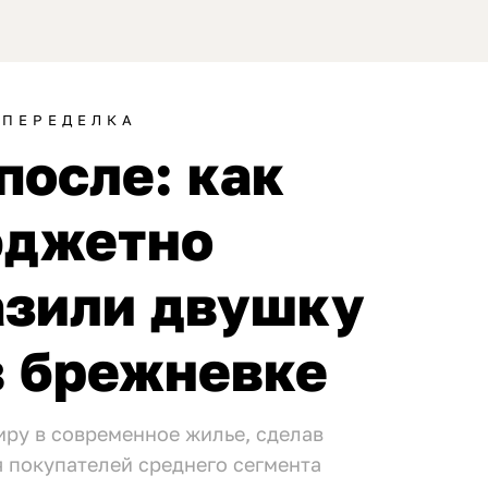
ПЕРЕДЕЛКА
после: как
джетно
азили двушку
в брежневке
ру в современное жилье, сделав
я покупателей среднего сегмента