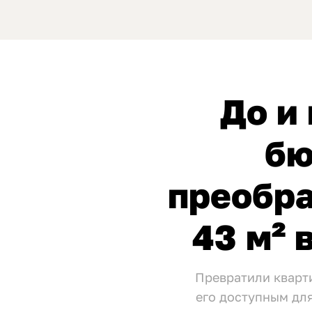
До и 
бю
преобр
43 м² 
Превратили кварти
его доступным дл