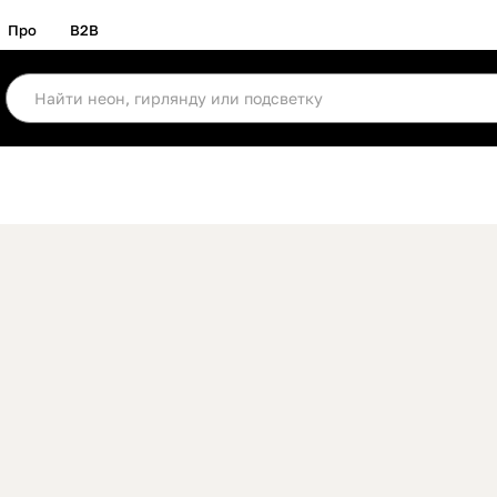
Про
B2B